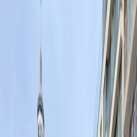
Vendors
Inspiration
Checklist
Guests
Gallery
Map
AI assistant
Advertisement