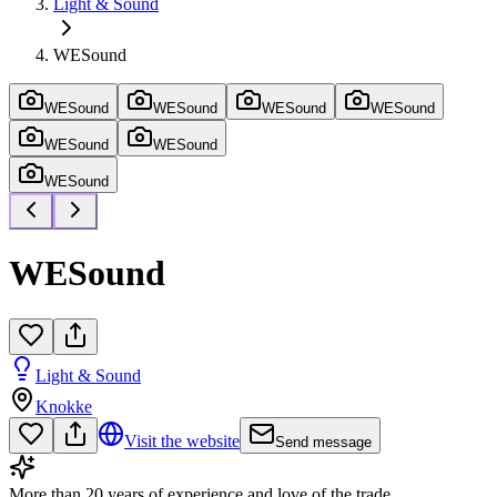
Light & Sound
WESound
WESound
WESound
WESound
WESound
WESound
WESound
WESound
WESound
Light & Sound
Knokke
Visit the website
Send message
More than 20 years of experience and love of the trade