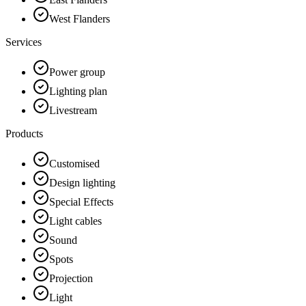
West Flanders
Services
Power group
Lighting plan
Livestream
Products
Customised
Design lighting
Special Effects
Light cables
Sound
Spots
Projection
Light