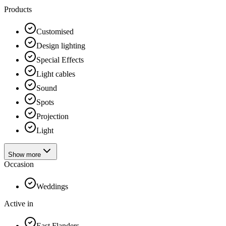
Products
Customised
Design lighting
Special Effects
Light cables
Sound
Spots
Projection
Light
Show more
Occasion
Weddings
Active in
East Flanders