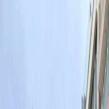
Plan your wedding
Vendors
Inspiration
Plan your wedding
Vendors
Inspiration
Search vendors, inspiration...
Your profile
Join as a partner
Your profile
Join as a partner
Search vendors, inspiration...