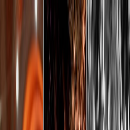
Planifiez votre mariage
Prestataires
Inspiration
Planifiez votre mariage
Prestataires
Inspiration
Devenir partenaire
Rechercher prestataires, inspiration...
Votre profil
Votre profil
Devenir partenaire
Rechercher prestataires, inspiration...