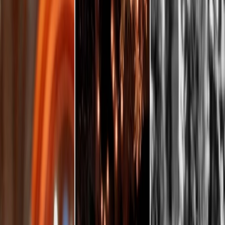
Prestataires
Inspiration
Checklist
Invités
Galerie
Carte
Assistant IA
Publicité