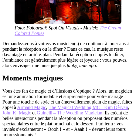
Foto: Fotograaf: Spot On Visuals - Muziek:
The Cream
Colored Ponies
Demandez-vous à votre/vos musicien(s) de continuer à jouer aussi
pendant la réception ou le dîner ? Dans ce cas, la musique reste
davantage en arrière-plan. Pendant la réception et après le dîner,
l’ambiance est généralement plus légère et joyeuse : vous pouvez
alors envisager une musique plus
funky, uptempo
.
Moments magiques
Vous êtes fan de magie et d’illusions d’optique ? Alors, un magicien
est une animation formidable et surprenante pour votre mariage !
Pour une touche de style et un émerveillement plein de magie, faites
appel à
Armand Magic
,
The Magical Wedding MC - Kim Dèrvan
,
John K. Magic
et
Guinelli – The Wedding Magician
. Ils créent de
belles interactions pendant la réception ou proposent des numéros
spectaculaires entre le plat principal et le dessert. Pari tenu : vos
invités s’exclameront « Oooh ! » et « Aaah ! » devant leurs tours
impressionnants !