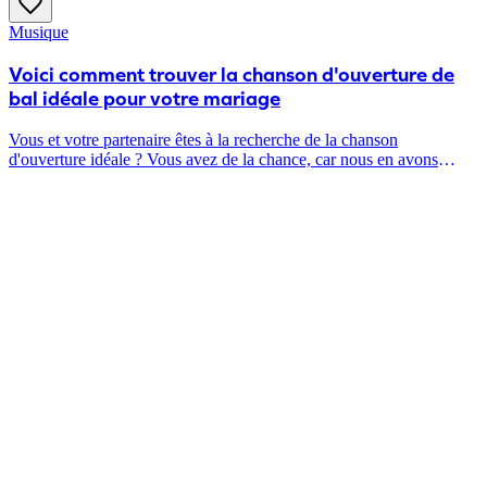
d'atmosphère ? House of Weddings vous explique pourquoi il faut le
Musique
faire !
Voici comment trouver la chanson d'ouverture de
bal idéale pour votre mariage
Vous et votre partenaire êtes à la recherche de la chanson
d'ouverture idéale ? Vous avez de la chance, car nous en avons
sélectionné quelques-uns pour vous !