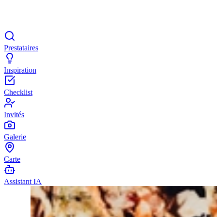
Prestataires
Inspiration
Checklist
Invités
Galerie
Carte
Assistant IA