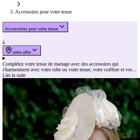
Accessoires pour votre tenue
Accessoires pour votre tenue
à
notre offre
Complétez votre tenue de mariage avec des accessoires qui
s'harmonisent avec votre robe ou votre tenue, votre coiffure et votre
style personnel. Les bons accessoires de mariage apportent une
Lire la suite
touche supplémentaire à votre tenue. Pensez à un voile, un chapeau,
des accessoires pour cheveux, des bijoux ou une montre, une
ceinture, des gants, une pochette ou d'autres détails qui complètent
votre tenue de mariée. Un spécialiste vous aidera à choisir des
accessoires qui s'harmonisent parfaitement avec votre tenue de
mariage, votre style et l'ambiance de votre mariage.