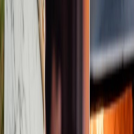
Prestataires
Inspiration
Checklist
Invités
Galerie
Carte
Assistant IA
Publicité