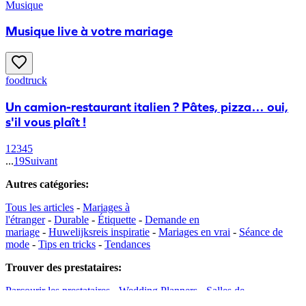
Musique
Musique live à votre mariage
foodtruck
Un camion-restaurant italien ? Pâtes, pizza… oui,
s'il vous plaît !
1
2
3
4
5
...
19
Suivant
Autres catégories
:
Tous les articles
-
Mariages à
l'étranger
-
Durable
-
Étiquette
-
Demande en
mariage
-
Huwelijksreis inspiratie
-
Mariages en vrai
-
Séance de
mode
-
Tips en tricks
-
Tendances
Trouver des prestataires
:
Parcourir les prestataires
-
Wedding Planners
-
Salles de
réceptions
-
Location d'une tente
-
Traiteurs
-
Food trucks
-
Gâteaux