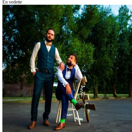
nécessairement porter exactement la même chose. Pensez à des
En vedette
robes stylées, des costumes élégants, des tenues de fête ou des
accessoires assortis pour les témoins, les demoiselles d'honneur, les
parents et les autres membres du cortège. Un spécialiste des tenues
de cortège vous aidera à choisir les couleurs, les tissus et les coupes
qui conviennent à votre journée de mariage et aux personnes qui
porteront ces tenues.