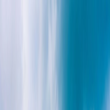
Planifiez votre mariage
Prestataires
Inspiration
Planifiez votre mariage
Prestataires
Inspiration
Devenir partenaire
Rechercher prestataires, inspiration...
Votre profil
Votre profil
Devenir partenaire
Rechercher prestataires, inspiration...