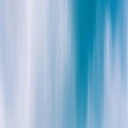
Prestataires
Inspiration
Checklist
Invités
Galerie
Carte
Assistant IA
Publicité