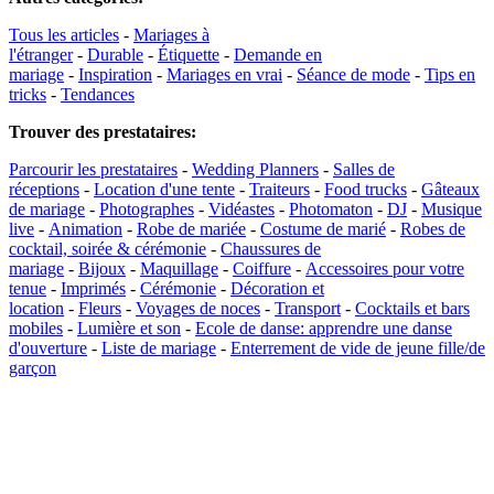
Tous les articles
-
Mariages à
l'étranger
-
Durable
-
Étiquette
-
Demande en
mariage
-
Inspiration
-
Mariages en vrai
-
Séance de mode
-
Tips en
tricks
-
Tendances
Trouver des prestataires
:
Parcourir les prestataires
-
Wedding Planners
-
Salles de
réceptions
-
Location d'une tente
-
Traiteurs
-
Food trucks
-
Gâteaux
de mariage
-
Photographes
-
Vidéastes
-
Photomaton
-
DJ
-
Musique
live
-
Animation
-
Robe de mariée
-
Costume de marié
-
Robes de
cocktail, soirée & cérémonie
-
Chaussures de
mariage
-
Bijoux
-
Maquillage
-
Coiffure
-
Accessoires pour votre
tenue
-
Imprimés
-
Cérémonie
-
Décoration et
location
-
Fleurs
-
Voyages de noces
-
Transport
-
Cocktails et bars
mobiles
-
Lumière et son
-
Ecole de danse: apprendre une danse
d'ouverture
-
Liste de mariage
-
Enterrement de vide de jeune fille/de
garçon