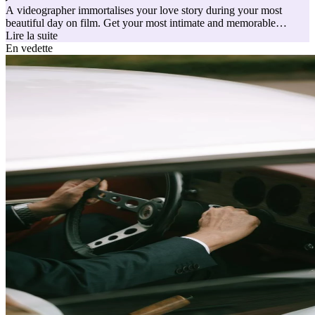
A videographer immortalises your love story during your most
beautiful day on film. Get your most intimate and memorable
moments captured on video, so you can relive those intense
Lire la suite
emotions of your wedding day again and again. The look in
En vedette
everyone's eyes when they see you later, your first kiss as husband
and wife, that moving speech by your best man, ... We list the best
videographers for your wedding below.