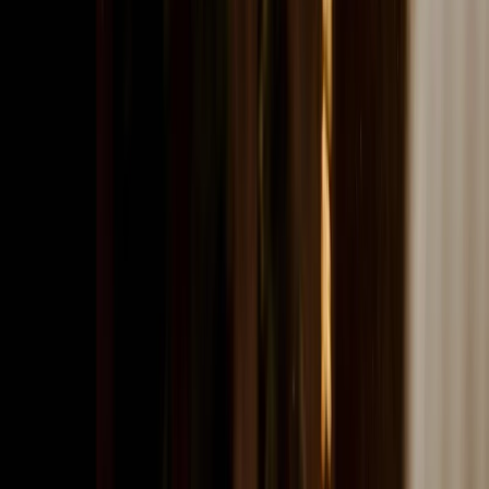
Prestataires
Inspiration
Checklist
Invités
Galerie
Carte
Assistant IA
Publicité