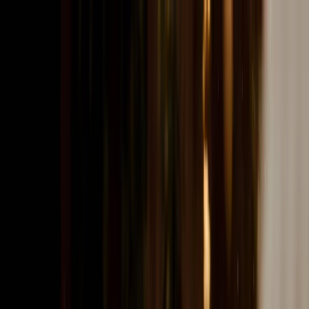
Planifiez votre mariage
Prestataires
Inspiration
Planifiez votre mariage
Prestataires
Inspiration
Devenir partenaire
Rechercher prestataires, inspiration...
Votre profil
Votre profil
Devenir partenaire
Rechercher prestataires, inspiration...