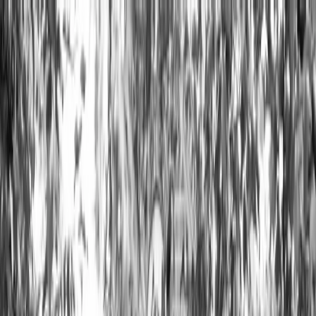
Planifiez votre mariage
Prestataires
Inspiration
Planifiez votre mariage
Prestataires
Inspiration
Rechercher prestataires, inspiration...
Votre profil
Devenir partenaire
Votre profil
Devenir partenaire
Rechercher prestataires, inspiration...