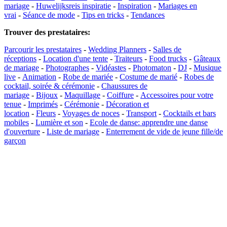
mariage
-
Huwelijksreis inspiratie
-
Inspiration
-
Mariages en
vrai
-
Séance de mode
-
Tips en tricks
-
Tendances
Trouver des prestataires
:
Parcourir les prestataires
-
Wedding Planners
-
Salles de
réceptions
-
Location d'une tente
-
Traiteurs
-
Food trucks
-
Gâteaux
de mariage
-
Photographes
-
Vidéastes
-
Photomaton
-
DJ
-
Musique
live
-
Animation
-
Robe de mariée
-
Costume de marié
-
Robes de
cocktail, soirée & cérémonie
-
Chaussures de
mariage
-
Bijoux
-
Maquillage
-
Coiffure
-
Accessoires pour votre
tenue
-
Imprimés
-
Cérémonie
-
Décoration et
location
-
Fleurs
-
Voyages de noces
-
Transport
-
Cocktails et bars
mobiles
-
Lumière et son
-
Ecole de danse: apprendre une danse
d'ouverture
-
Liste de mariage
-
Enterrement de vide de jeune fille/de
garçon