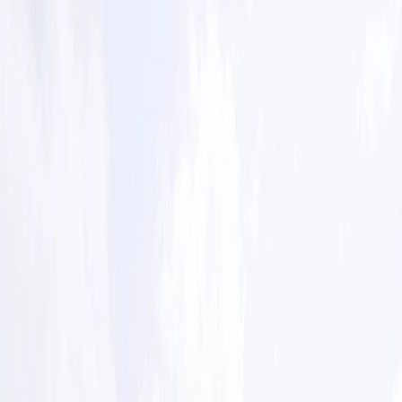
Prestataires
Inspiration
Checklist
Invités
Galerie
Carte
Assistant IA
Publicité