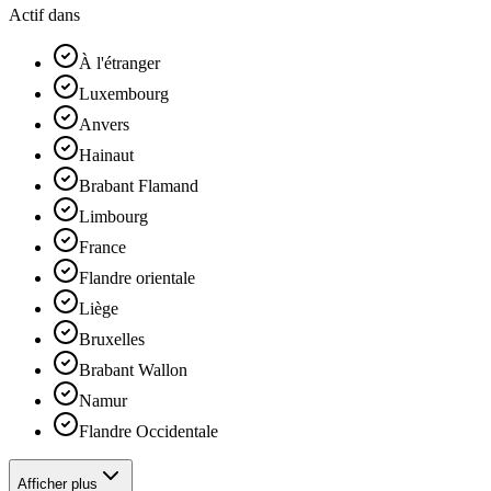
Actif dans
À l'étranger
Luxembourg
Anvers
Hainaut
Brabant Flamand
Limbourg
France
Flandre orientale
Liège
Bruxelles
Brabant Wallon
Namur
Flandre Occidentale
Afficher plus