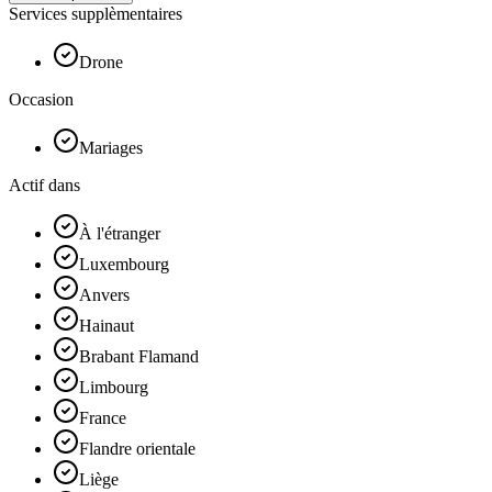
Services supplèmentaires
Drone
Occasion
Mariages
Actif dans
À l'étranger
Luxembourg
Anvers
Hainaut
Brabant Flamand
Limbourg
France
Flandre orientale
Liège