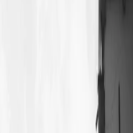
Prestataires
Inspiration
Checklist
Invités
Galerie
Carte
Assistant IA
Publicité