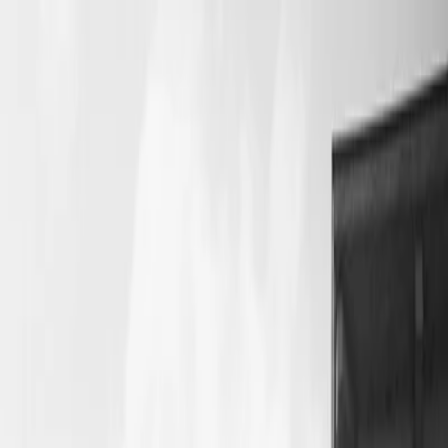
Planifiez votre mariage
Prestataires
Inspiration
Planifiez votre mariage
Prestataires
Inspiration
Devenir partenaire
Rechercher prestataires, inspiration...
Votre profil
Votre profil
Devenir partenaire
Rechercher prestataires, inspiration...