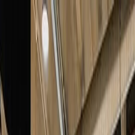
Plan je huwelijk
Leveranciers
Inspiratie
Plan je huwelijk
Leveranciers
Inspiratie
Zoek leveranciers, inspiratie...
Jouw profiel
Word partner
Jouw profiel
Word partner
Zoek leveranciers, inspiratie...