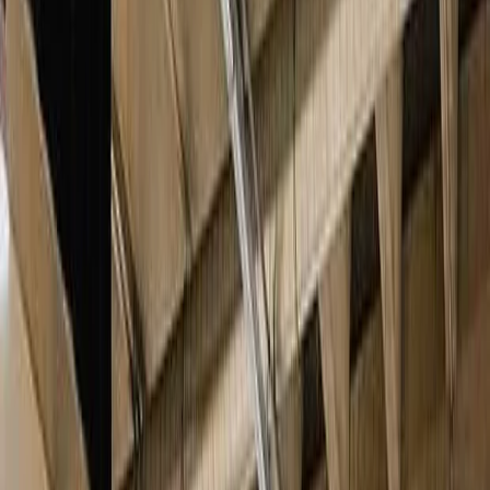
Leveranciers
Inspiratie
Checklist
Gasten
Galerij
Op de kaart
AI assistent
Advertentie