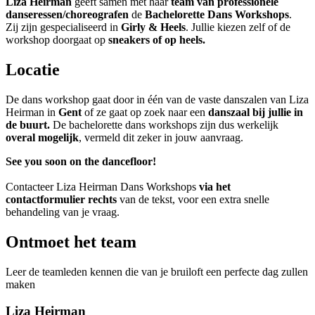
Liza Heirman
geeft samen met haar
team van professionele
danseressen/choreografen
de
Bachelorette Dans Workshops
.
Zij zijn gespecialiseerd in
Girly & Heels
. Jullie kiezen zelf of de
workshop doorgaat op
sneakers of op heels.
Locatie
De dans workshop gaat door in één van de vaste danszalen van Liza
Heirman in
Gent
of ze gaat op zoek naar een
danszaal bij jullie in
de buurt.
De bachelorette dans workshops zijn dus werkelijk
overal mogelijk
, vermeld dit zeker in jouw aanvraag.
See you soon on the dancefloor!
Contacteer Liza Heirman Dans Workshops
via het
contactformulier rechts
van de tekst, voor een extra snelle
behandeling van je vraag.
Ontmoet het team
Leer de teamleden kennen die van je bruiloft een perfecte dag zullen
maken
Liza Heirman