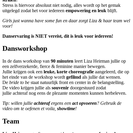
Stress is hiervoor absoluut niet nodig, alles wordt op het gemak
uitgelegd zodat het voor iedereen
empowering en leuk
blijft.
Girls just wanna have some fun en daar zorgt Liza & haar team wel
voor!
Danservaring is NIET vereist, dit is leuk voor iedereen!
Dansworkshop
In de dans workshop van
90 minuten
leert Liza Heirman jullie op
een zelfverzekerde, fierce & feminine manier bewegen.
Jullie krijgen ook een
leuke, korte choreografie
aangeleerd,
die op
het einde van de workshop wordt
gefilmd
als jullie dat wensen.
De
bride to be
staat natuurlijk front en center in de belangstelling.
De video krijgen jullie als
souvenir
doorgestuurd zodat
jullie achteraf nog eens de plezante momenten kunnen herbeleven.
Tip: willen jullie
achteraf
ergens een
act opvoeren
? Gebruik de
video om te oefenen et voila,
showtime
!
Team