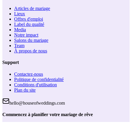
Articles de mariage
Lieux
Offres d'emploi
Label du qualité
Media
Notre impact
Salons du mariage
Team
À propos de nous
Support
Contactez-nous
Politique de confidentialité
Conditions d'utilisation
Plan du site
hello@houseofweddings.com
Commencez à planifier votre mariage de rêve
Créez un compte gratuit et accédez à des outils de planification
pratiques, enregistrez vos prestataires favoris et gardez tout au même