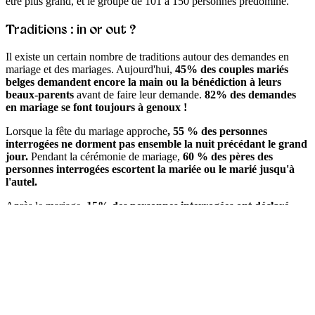
être plus grand, et le groupe de 101 à 150 personnes prédomine.
Traditions : in or out ?
Il existe un certain nombre de traditions autour des demandes en
mariage et des mariages. Aujourd'hui,
45% des couples mariés
belges demandent encore la main ou la bénédiction à leurs
beaux-parents
avant de faire leur demande.
82% des demandes
en mariage se font toujours à genoux !
Lorsque la fête du mariage approche
, 55 % des personnes
interrogées ne dorment pas ensemble la nuit précédant le grand
jour.
Pendant la cérémonie de mariage,
60 % des pères des
personnes interrogées escortent la mariée ou le marié jusqu'à
l'autel.
Après le mariage,
15% des personnes interrogées ont déclaré
qu'elles changeraient leur nom
pour celui de leur futur conjoint.
70% ne le feront pas, et 15% n'y ont pas encore pensé.
Source: Enquête nationale sur les mariages 2022 (House of
Weddings)
Tendances du mariage en 2022