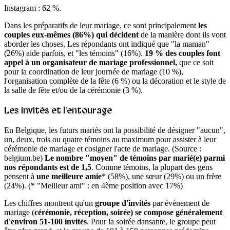
Instagram : 62 %.
Dans les préparatifs de leur mariage, ce sont principalement
les
couples eux-mêmes (86%) qui décident
de la manière dont ils vont
aborder les choses. Les répondants ont indiqué que "la maman"
(26%) aide parfois, et "les témoins" (16%).
19 % des couples font
appel à un organisateur de mariage professionnel,
que ce soit
pour la coordination de leur journée de mariage (10 %),
l'organisation complète de la fête (6 %) ou la décoration et le style de
la salle de fête et/ou de la cérémonie (3 %).
Les invités et l'entourage
En Belgique, les futurs mariés ont la possibilité de désigner "aucun",
un, deux, trois ou quatre témoins au maximum pour assister à leur
cérémonie de mariage et cosigner l'acte de mariage. (Source :
belgium.be)
Le nombre "moyen" de témoins par marié(e) parmi
nos répondants est de 1,5
. Comme témoins, la plupart des gens
pensent à
une meilleure amie
* (58%), une sœur (29%) ou un frère
(24%). (* "Meilleur ami" : en 4ème position avec 17%)
Les chiffres montrent qu'un
groupe d'invités
par événement de
mariage (
cérémonie, réception, soirée) se compose généralement
d'environ 51-100 invités
. Pour la soirée dansante, le groupe peut