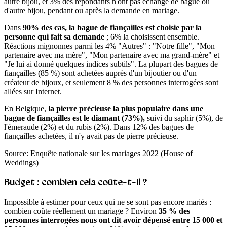
autre bijou, et 3% des répondants n'ont pas échangé de bague ou
d'autre bijou, pendant ou après la demande en mariage.
Dans
90% des cas, la bague de fiançailles est choisie par la
personne qui fait sa demande
; 6% la choisissent ensemble.
Réactions mignonnes parmi les 4% "Autres" : "Notre fille", "Mon
partenaire avec ma mère", "Mon partenaire avec ma grand-mère" et
"Je lui ai donné quelques indices subtils". La plupart des bagues de
fiançailles (85 %) sont achetées auprès d'un bijoutier ou d'un
créateur de bijoux, et seulement 8 % des personnes interrogées sont
allées sur Internet.
En Belgique,
la pierre précieuse la plus populaire dans une
bague de fiançailles est le diamant (73%),
suivi du saphir (5%), de
l'émeraude (2%) et du rubis (2%). Dans 12% des bagues de
fiançailles achetées, il n'y avait pas de pierre précieuse.
Source: Enquête nationale sur les mariages 2022 (House of
Weddings)
Budget : combien cela coûte-t-il ?
Impossible à estimer pour ceux qui ne se sont pas encore mariés :
combien coûte réellement un mariage ? Environ
35 % des
personnes interrogées nous ont dit avoir dépensé entre 15 000 et