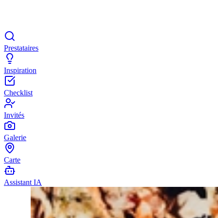
Prestataires
Inspiration
Checklist
Invités
Galerie
Carte
Assistant IA