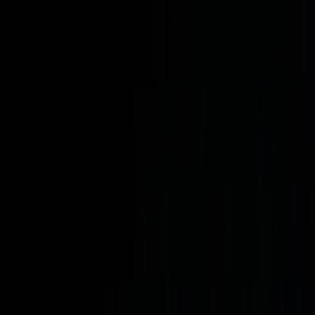
Prestataires
Inspiration
Checklist
Invités
Galerie
Carte
Assistant IA
Publicité