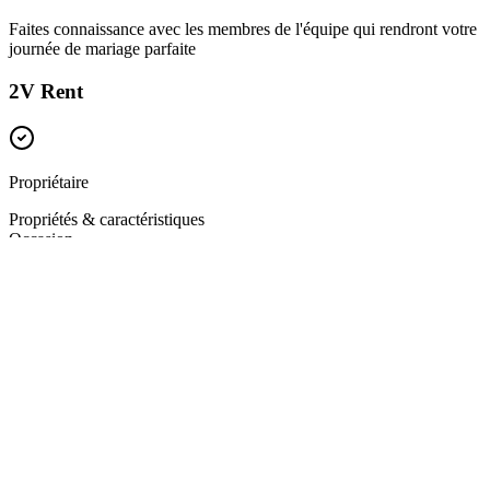
Faites connaissance avec les membres de l'équipe qui rendront votre
journée de mariage parfaite
2V Rent
Propriétaire
Propriétés & caractéristiques
Occasion
Mariages
Actif dans
À l'étranger
Luxembourg
Anvers
Hainaut