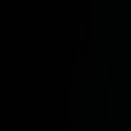
Planifiez votre mariage
Prestataires
Inspiration
Planifiez votre mariage
Prestataires
Inspiration
Rechercher prestataires, inspiration...
Votre profil
Devenir partenaire
Votre profil
Devenir partenaire
Rechercher prestataires, inspiration...