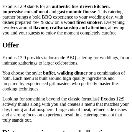
Exodus 12:9 stands for an
authentic fire-driven kitchen
,
impressive cuts of meat
and
gastronomic finesse
. This catering
partner brings a bold BBQ experience to your wedding day, with
dishes prepared
low & slow
on a
wood-fired smoker
. Everything
revolves around
flavour, craftsmanship and attention
, allowing
you and your guests to enjoy the moment completely carefree.
Offer
Exodus 12:9 provides tailor-made BBQ catering for weddings, from
intimate gatherings to larger celebrations.
You choose the style:
buffet
,
walking dinner
or a combination of
both. Each menu is built around high-quality ingredients and
prepared by experienced grillmasters who perfectly master fire-
cooking techniques.
Looking for something beyond the classic formulas? Exodus 12:9
actively thinks along with you and creates a menu that matches your
day, timing and atmosphere. Large cuts of meat, refined side dishes
and a strong focus on experience result in a catering concept that
truly stands out.