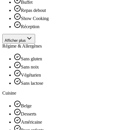
Buffet
Repas debout
Show Cooking
Réception
Afficher plus
Régime & Allergènes
Sans gluten
Sans noix
Végétarien
Sans lactose
Cuisine
Belge
Desserts
Américaine