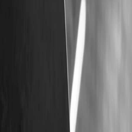
Prestataires
Inspiration
Checklist
Invités
Galerie
Carte
Assistant IA
Publicité