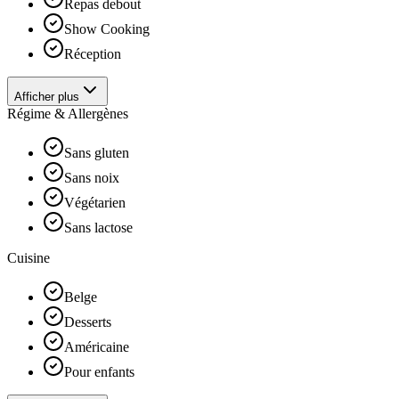
Repas debout
Show Cooking
Réception
Afficher plus
Régime & Allergènes
Sans gluten
Sans noix
Végétarien
Sans lactose
Cuisine
Belge
Desserts
Américaine
Pour enfants