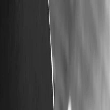
Planifiez votre mariage
Prestataires
Inspiration
Planifiez votre mariage
Prestataires
Inspiration
Devenir partenaire
Rechercher prestataires, inspiration...
Votre profil
Votre profil
Devenir partenaire
Rechercher prestataires, inspiration...