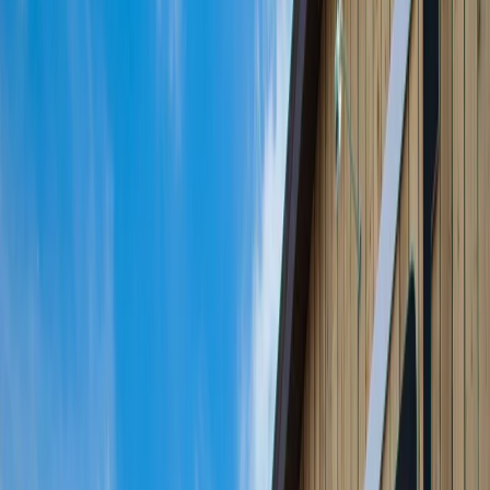
Prestataires
Inspiration
Checklist
Invités
Galerie
Carte
Assistant IA
Publicité