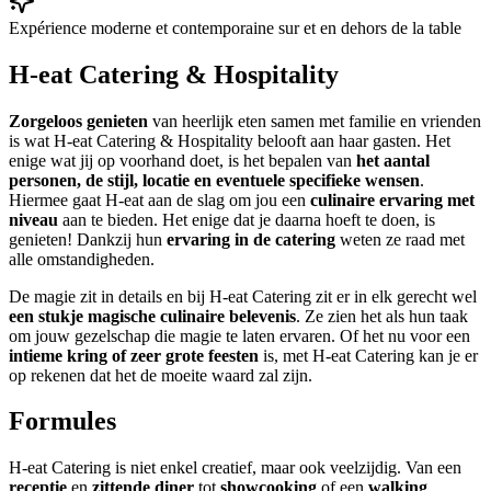
Expérience moderne et contemporaine sur et en dehors de la table
H-eat Catering & Hospitality
Zorgeloos genieten
van heerlijk eten samen met familie en vrienden
is wat H-eat Catering & Hospitality belooft aan haar gasten. Het
enige wat jij op voorhand doet, is het bepalen van
het aantal
personen, de stijl, locatie en eventuele specifieke wensen
.
Hiermee gaat H-eat aan de slag om jou een
culinaire ervaring met
niveau
aan te bieden. Het enige dat je daarna hoeft te doen, is
genieten! Dankzij hun
ervaring in de catering
weten ze raad met
alle omstandigheden.
De magie zit in details en bij H-eat Catering zit er in elk gerecht wel
een stukje magische culinaire belevenis
. Ze zien het als hun taak
om jouw gezelschap die magie te laten ervaren. Of het nu voor een
intieme kring of zeer grote feesten
is, met H-eat Catering kan je er
op rekenen dat het de moeite waard zal zijn.
Formules
H-eat Catering is niet enkel creatief, maar ook veelzijdig. Van een
receptie
en
zittende diner
tot
showcooking
of een
walking