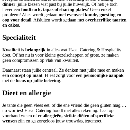
dinner
: jullie kiezen wat past bij jullie huwelijk. Of heb je toch
liever een
foodtruck, tapas of sharing plates
? Geen enkel
probleem! Alles wordt gedaan
met evenveel kunde, goesting en
oog voor detail
. Afsluiten wordt gedaan met
overheerlijke taarten
en cakes
.
Specialiteit
Kwaliteit is belangrijk
in alles wat H-eat Catering & Hospitality
doet. Of het nu is voor kleine gezelschappen of grote, ze maken
geen compromissen op vlak van kwaliteit.
Daarnaast staan jullie centraal. Ze denken met jullie mee en maken
een concept op maat
. H-eat zorgt voor een
persoonlijke aanpak
met de
focus op jullie beleving
.
Dieet en allergie
Je tante die geen vlees eet, of die ene vriend die geen gluten mag,…
no worries! H-eat Catering houdt met alles rekening. Laat op
voorhand weten of er
allergieën, strikte diëten of specifieke
wensen
zijn en ga zorgeloos jouw trouwdag tegemoet.