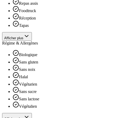
Repas assis
Foodtruck
Réception
Tapas
Afficher plus
Régime & Allergènes
Biologique
Sans gluten
Sans noix
Halal
Végétarien
Sans sucre
Sans lactose
Végétalien