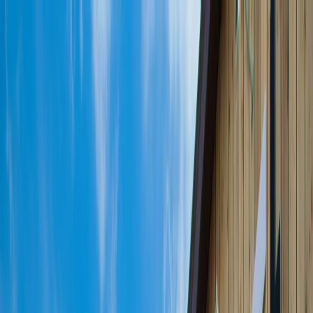
Planifiez votre mariage
Prestataires
Inspiration
Planifiez votre mariage
Prestataires
Inspiration
Rechercher prestataires, inspiration...
Votre profil
Devenir partenaire
Votre profil
Devenir partenaire
Rechercher prestataires, inspiration...