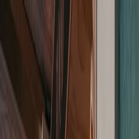
Planifiez votre mariage
Prestataires
Inspiration
Planifiez votre mariage
Prestataires
Inspiration
Devenir partenaire
Rechercher prestataires, inspiration...
Votre profil
Votre profil
Devenir partenaire
Rechercher prestataires, inspiration...