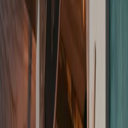
Prestataires
Inspiration
Checklist
Invités
Galerie
Carte
Assistant IA
Publicité