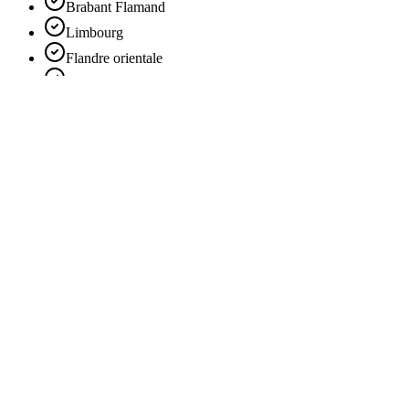
Brabant Flamand
Limbourg
Flandre orientale
Liège
Bruxelles
Brabant Wallon
Namur
Flandre Occidentale
Afficher plus
Occasion
Evénements
Mariages
Lieu
Anvers