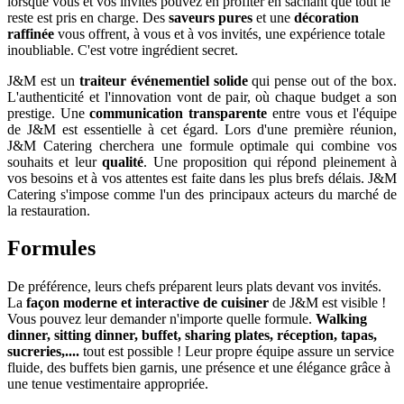
lorsque vous et vos invités pouvez en profiter en sachant que tout le
reste est pris en charge. Des
saveurs pures
et une
décoration
raffinée
vous offrent, à vous et à vos invités, une expérience totale
inoubliable. C'est votre ingrédient secret.
J&M est un
traiteur événementiel solide
qui pense out of the box.
L'authenticité et l'innovation vont de pair, où chaque budget a son
prestige. Une
communication transparente
entre vous et l'équipe
de J&M est essentielle à cet égard. Lors d'une première réunion,
J&M Catering cherchera une formule optimale qui combine vos
souhaits et leur
qualité
. Une proposition qui répond pleinement à
vos besoins et à vos attentes est faite dans les plus brefs délais. J&M
Catering s'impose comme l'un des principaux acteurs du marché de
la restauration.
Formules
De préférence, leurs chefs préparent leurs plats devant vos invités.
La
façon moderne et interactive de cuisiner
de J&M est visible !
Vous pouvez leur demander n'importe quelle formule.
Walking
dinner, sitting dinner, buffet, sharing plates, réception, tapas,
sucreries,....
tout est possible ! Leur propre équipe assure un service
fluide, des buffets bien garnis, une présence et une élégance grâce à
une tenue vestimentaire appropriée.