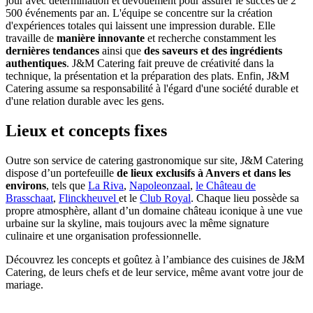
jour avec détermination et dévouement pour assurer le succès de 2
500 événements par an. L'équipe se concentre sur la création
d'expériences totales qui laissent une impression durable. Elle
travaille de
manière innovante
et recherche constamment les
dernières tendances
ainsi que
des saveurs et des ingrédients
authentiques
. J&M Catering fait preuve de créativité dans la
technique, la présentation et la préparation des plats. Enfin, J&M
Catering assume sa responsabilité à l'égard d'une société durable et
d'une relation durable avec les gens.
Lieux et concepts fixes
Outre son service de catering gastronomique sur site, J&M Catering
dispose d’un portefeuille
de lieux exclusifs à Anvers et dans les
environs
, tels que
La Riva
,
Napoleonzaal
,
le Château de
Brasschaat
,
Flinckheuvel
et le
Club Royal
. Chaque lieu possède sa
propre atmosphère, allant d’un domaine château iconique à une vue
urbaine sur la skyline, mais toujours avec la même signature
culinaire et une organisation professionnelle.
Découvrez les concepts et goûtez à l’ambiance des cuisines de J&M
Catering, de leurs chefs et de leur service, même avant votre jour de
mariage.