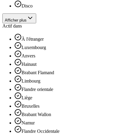
Disco
Afficher plus
Actif dans
À l'étranger
Luxembourg
Anvers
Hainaut
Brabant Flamand
Limbourg
Flandre orientale
Liège
Bruxelles
Brabant Wallon
Namur
Flandre Occidentale