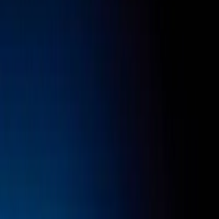
Prestataires
Inspiration
Checklist
Invités
Galerie
Carte
Assistant IA
Publicité