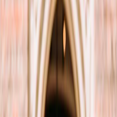
Prestataires
Inspiration
Checklist
Invités
Galerie
Carte
Assistant IA
Publicité