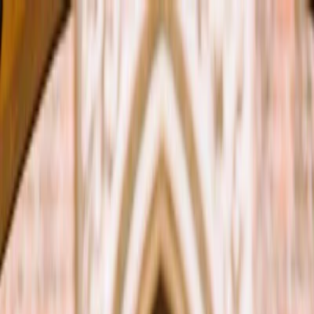
Planifiez votre mariage
Prestataires
Inspiration
Planifiez votre mariage
Prestataires
Inspiration
Devenir partenaire
Rechercher prestataires, inspiration...
Votre profil
Votre profil
Devenir partenaire
Rechercher prestataires, inspiration...