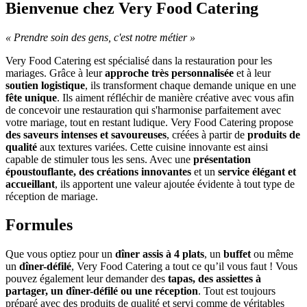
Bienvenue chez Very Food Catering
« Prendre soin des gens, c'est notre métier »
Very Food Catering est spécialisé dans la restauration pour les
mariages. Grâce à leur
approche très personnalisée
et à leur
soutien logistique
, ils transforment chaque demande unique en une
fête unique
. Ils aiment réfléchir de manière créative avec vous afin
de concevoir une restauration qui s'harmonise parfaitement avec
votre mariage, tout en restant ludique. Very Food Catering propose
des saveurs intenses et savoureuses
, créées à partir de
produits de
qualité
aux textures variées. Cette cuisine innovante est ainsi
capable de stimuler tous les sens. Avec une
présentation
époustouflante, des créations innovantes
et un
service élégant et
accueillant
, ils apportent une valeur ajoutée évidente à tout type de
réception de mariage.
Formules
Que vous optiez pour un
dîner assis
à 4 plats
, un
buffet
ou même
un
dîner-défilé
, Very Food Catering a tout ce qu’il vous faut ! Vous
pouvez également leur demander des
tapas, des assiettes à
partager, un dîner-défilé ou une réception
. Tout est toujours
préparé avec des produits de qualité et servi comme de véritables