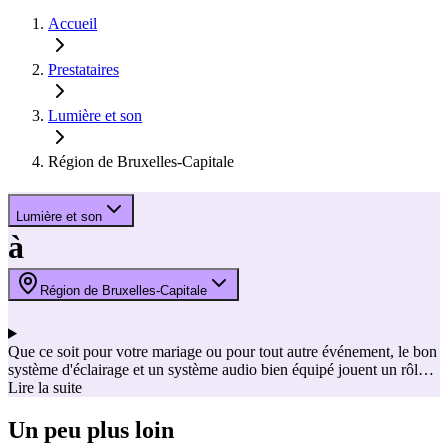
Accueil
Prestataires
Lumière et son
Région de Bruxelles-Capitale
Lumière et son
à
Région de Bruxelles-Capitale
Que ce soit pour votre mariage ou pour tout autre événement, le bon
système d'éclairage et un système audio bien équipé jouent un rôle
crucial dans la création de l'atmosphère souhaitée. Amenez une
Lire la suite
ambiance chaleureuse avec un éclairage d'ambiance lors de votre
fête en créant des effets de lumière surprenants et un système audio
Un peu plus loin
agréable qui sonne parfaitement. Ces sociétés de location de son et