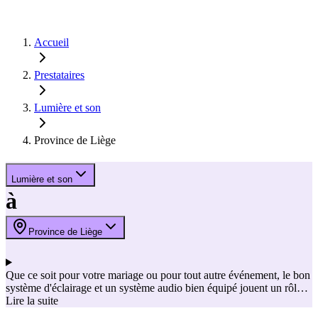
Accueil
Prestataires
Lumière et son
Province de Liège
Lumière et son
à
Province de Liège
Que ce soit pour votre mariage ou pour tout autre événement, le bon
système d'éclairage et un système audio bien équipé jouent un rôle
crucial dans la création de l'atmosphère souhaitée. Amenez une
Lire la suite
ambiance chaleureuse avec un éclairage d'ambiance lors de votre