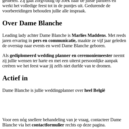
genieten. Zij gaat zorgvuldig op zoek naar de juiste partners en
werkt het volledige feest tot in de puntjes uit. Gedurende de
voorbereidingen behouden jullie alle inspraak.
Over Dame Blanche
Leading lady achter Dame Blanche is
Marlies Maddens
. Met reeds
jaren ervaring in
pers en communicatie,
maakte ze vijf jaar geleden
de overstap naar events en werd Dame Blanche geboren.
Als
gediplomeerd wedding planner en ceremoniemeester
neemt
zij jullie wensen ter harte en met een uiterst persoonlijke aanpak
creëren we het feest waar jij zelfs niet durfde van te dromen.
Actief in
Dame Blanche is jullie weddingplanner over
heel België
Voor een nóg snellere behandeling van je vraag, contacteer Dame
Blanche via het
contactformulier
rechts op deze pagina.