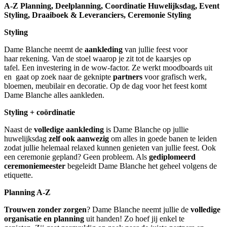
A-Z Planning,
Deelplanning,
Coordinatie Huwelijksdag,
Event
Styling,
Draaiboek & Leveranciers,
Ceremonie Styling
Styling
Dame Blanche neemt de
aankleding
van jullie feest voor
haar rekening. Van de stoel waarop je zit tot de kaarsjes op
tafel. Een investering in de wow-factor. Ze werkt moodboards uit
en gaat op zoek naar de geknipte
partners
voor grafisch werk,
bloemen, meubilair en decoratie. Op de dag voor het feest komt
Dame Blanche alles aankleden.
Styling + coördinatie
Naast de
volledige aankleding
is Dame Blanche op jullie
huwelijksdag
zelf ook aanwezig
om alles in goede banen te leiden
zodat jullie helemaal relaxed kunnen genieten van jullie feest. Ook
een ceremonie gepland? Geen probleem. Als
gediplomeerd
ceremoniemeester
begeleidt Dame Blanche het geheel volgens de
etiquette.
Planning A-Z
Trouwen zonder zorgen
? Dame Blanche neemt jullie de
volledige
organisatie en planning
uit handen! Zo hoef jij enkel te