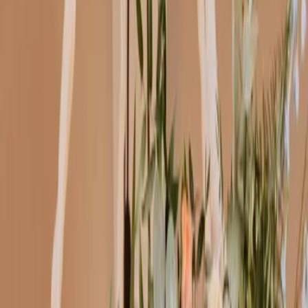
Leveranciers
Inspiratie
Checklist
Gasten
Galerij
Op de kaart
AI assistent
Advertentie