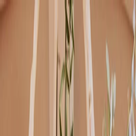
Plan je huwelijk
Leveranciers
Inspiratie
Plan je huwelijk
Leveranciers
Inspiratie
Zoek leveranciers, inspiratie...
Jouw profiel
Word partner
Jouw profiel
Word partner
Zoek leveranciers, inspiratie...