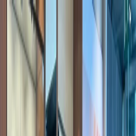
Plan je huwelijk
Leveranciers
Inspiratie
Plan je huwelijk
Leveranciers
Inspiratie
Word partner
Zoek leveranciers, inspiratie...
Jouw profiel
Jouw profiel
Word partner
Zoek leveranciers, inspiratie...