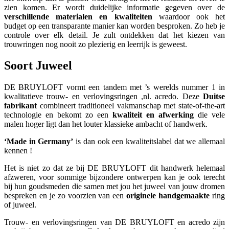
zien komen. Er wordt duidelijke informatie gegeven over de
verschillende materialen en kwaliteiten
waardoor ook het
budget op een transparante manier kan worden besproken. Zo heb je
controle over elk detail. Je zult ontdekken dat het kiezen van
trouwringen nog nooit zo plezierig en leerrijk is geweest.
Soort Juweel
DE BRUYLOFT vormt een tandem met ’s werelds nummer 1 in
kwalitatieve trouw- en verlovingsringen ,nl. acredo. Deze
Duitse
fabrikant
combineert traditioneel vakmanschap met state-of-the-art
technologie en bekomt zo een
kwaliteit en afwerking
die vele
malen hoger ligt dan het louter klassieke ambacht of handwerk.
‘Made in Germany’
is dan ook een kwaliteitslabel dat we allemaal
kennen !
Het is niet zo dat ze bij DE BRUYLOFT dit handwerk helemaal
afzweren, voor sommige bijzondere ontwerpen kan je ook terecht
bij hun goudsmeden die samen met jou het juweel van jouw dromen
bespreken en je zo voorzien van een
originele handgemaakte
ring
of juweel.
Trouw- en verlovingsringen van DE BRUYLOFT en acredo zijn