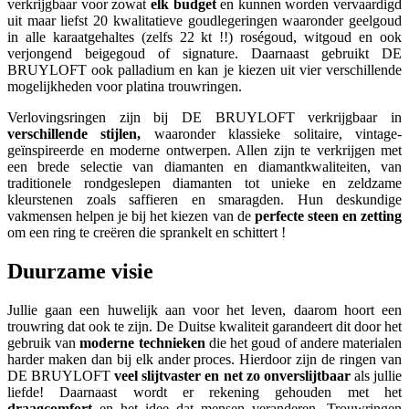
verkrijgbaar voor zowat
elk budget
en kunnen worden vervaardigd
uit maar liefst 20 kwalitatieve goudlegeringen waaronder geelgoud
in alle karaatgehaltes (zelfs 22 kt !!) roségoud, witgoud en ook
verjongend beigegoud of signature. Daarnaast gebruikt DE
BRUYLOFT ook palladium en kan je kiezen uit vier verschillende
mogelijkheden voor platina trouwringen.
Verlovingsringen zijn bij DE BRUYLOFT verkrijgbaar in
verschillende stijlen,
waaronder klassieke solitaire, vintage-
geïnspireerde en moderne ontwerpen. Allen zijn te verkrijgen met
een brede selectie van diamanten en diamantkwaliteiten, van
traditionele rondgeslepen diamanten tot unieke en zeldzame
kleurstenen zoals saffieren en smaragden. Hun deskundige
vakmensen helpen je bij het kiezen van de
perfecte steen en zetting
om een ​​ring te creëren die sprankelt en schittert !
Duurzame visie
Jullie gaan een huwelijk aan voor het leven, daarom hoort een
trouwring dat ook te zijn. De Duitse kwaliteit garandeert dit door het
gebruik van
moderne technieken
die het goud of andere materialen
harder maken dan bij elk ander proces. Hierdoor zijn de ringen van
DE BRUYLOFT
veel slijtvaster en net zo onverslijtbaar
als jullie
liefde! Daarnaast wordt er rekening gehouden met het
draagcomfort
en het idee dat mensen veranderen. Trouwringen