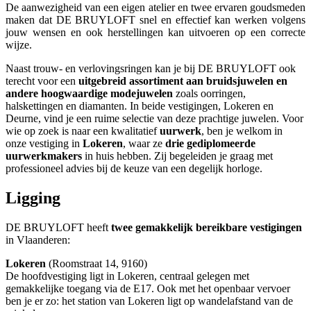
De aanwezigheid van een eigen atelier en twee ervaren goudsmeden
maken dat DE BRUYLOFT snel en effectief kan werken volgens
jouw wensen en ook herstellingen kan uitvoeren op een correcte
wijze.
Naast trouw- en verlovingsringen kan je bij DE BRUYLOFT ook
terecht voor een
uitgebreid assortiment aan bruidsjuwelen en
andere hoogwaardige modejuwelen
zoals oorringen,
halskettingen en diamanten. In beide vestigingen, Lokeren en
Deurne, vind je een ruime selectie van deze prachtige juwelen. Voor
wie op zoek is naar een kwalitatief
uurwerk
, ben je welkom in
onze vestiging in
Lokeren
, waar ze
drie gediplomeerde
uurwerkmakers
in huis hebben. Zij begeleiden je graag met
professioneel advies bij de keuze van een degelijk horloge.
Ligging
DE BRUYLOFT heeft
twee gemakkelijk bereikbare vestigingen
in Vlaanderen:
Lokeren
(Roomstraat 14, 9160)
De hoofdvestiging ligt in Lokeren, centraal gelegen met
gemakkelijke toegang via de E17. Ook met het openbaar vervoer
ben je er zo: het station van Lokeren ligt op wandelafstand van de