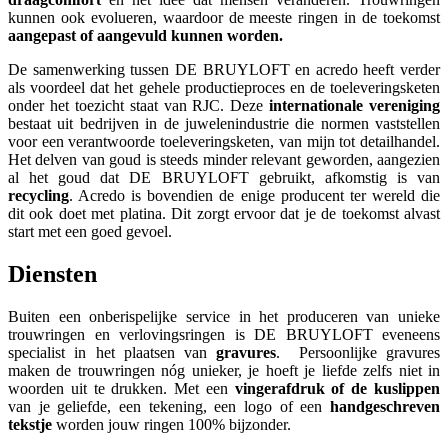
kunnen ook evolueren, waardoor de meeste ringen in de toekomst
aangepast of aangevuld kunnen worden.
De samenwerking tussen DE BRUYLOFT en acredo heeft verder
als voordeel dat het gehele productieproces en de toeleveringsketen
onder het toezicht staat van RJC. Deze
internationale vereniging
bestaat uit bedrijven in de juwelenindustrie die normen vaststellen
voor een verantwoorde toeleveringsketen, van mijn tot detailhandel.
Het delven van goud is steeds minder relevant geworden, aangezien
al het goud dat DE BRUYLOFT gebruikt, afkomstig is van
recycling
. Acredo is bovendien de enige producent ter wereld die
dit ook doet met platina. Dit zorgt ervoor dat je de toekomst alvast
start met een goed gevoel.
Diensten
Buiten een onberispelijke service in het produceren van unieke
trouwringen en verlovingsringen is DE BRUYLOFT eveneens
specialist in het plaatsen van
gravures
. Persoonlijke gravures
maken de trouwringen nóg unieker, je hoeft je liefde zelfs niet in
woorden uit te drukken. Met een
vingerafdruk of de kuslippen
van je geliefde, een tekening, een logo of een
handgeschreven
tekstje
worden jouw ringen 100% bijzonder.