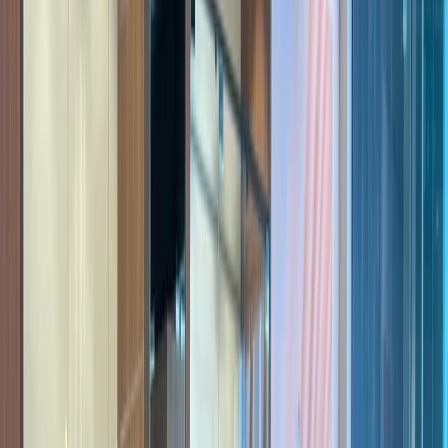
Leveranciers
Inspiratie
Checklist
Gasten
Galerij
Op de kaart
AI assistent
Advertentie