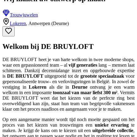
Trouwjuwelen
Lokeren
,
Antwerpen (Deurne)
Welkom bij DE BRUYLOFT
DE BRUYLOFT heet je van harte welkom in twee moderne shops,
waar een gepassioneerd team – al
vijf generaties
lang – mensen laat
schitteren. Dankzij decennialange inzet en opgebouwde expertise
is
DE BRUYLOFT
uitgegroeid tot de
grootste speciaalzaak
voor
gepersonaliseerde trouw- en verlovingsringen in België. In zowel de
vestiging in
Lokeren
als die in
Deurne
ontvang je een warm
welkom in een imposante
toonzaal van maar liefst 300 m²
. Vermits
DE BRUYLOFT weet dat het kiezen van de perfecte ring best
overweldigend kan zijn, staat hun team van begripvolle vakmensen
klaar om het proces naadloos en aangenaam voor je te maken.
Op een aangename manier wordt tijd noch moeite gespaard om het
proces van het kiezen van trouwringen een
unieke ervaring
te
maken. Je krijgt de kans om te kiezen uit een
uitgebreide collectie
,
het ontwerp aan te passen waar nodig en het in realtime tot leven te