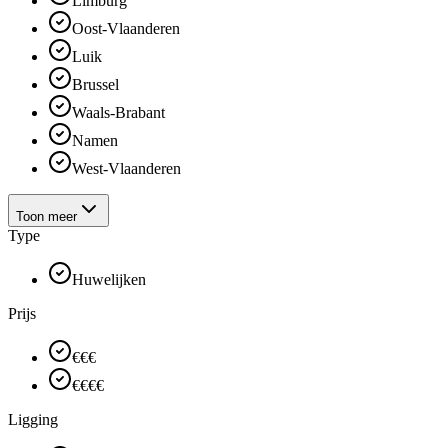
Limburg
Oost-Vlaanderen
Luik
Brussel
Waals-Brabant
Namen
West-Vlaanderen
Toon meer
Type
Huwelijken
Prijs
€€€
€€€€
Ligging