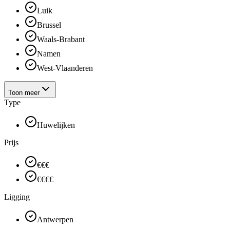
Luik
Brussel
Waals-Brabant
Namen
West-Vlaanderen
Toon meer
Type
Huwelijken
Prijs
€€€
€€€€
Ligging
Antwerpen