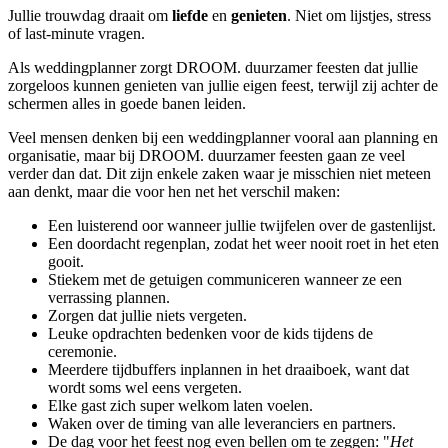
Jullie trouwdag draait om
liefde
en
genieten
. Niet om lijstjes, stress
of last-minute vragen.
Als weddingplanner zorgt DROOM. duurzamer feesten dat jullie
zorgeloos kunnen genieten van jullie eigen feest, terwijl zij achter de
schermen alles in goede banen leiden.
Veel mensen denken bij een weddingplanner vooral aan planning en
organisatie, maar bij DROOM. duurzamer feesten gaan ze veel
verder dan dat. Dit zijn enkele zaken waar je misschien niet meteen
aan denkt, maar die voor hen net het verschil maken:
Een luisterend oor wanneer jullie twijfelen over de gastenlijst.
Een doordacht regenplan, zodat het weer nooit roet in het eten
gooit.
Stiekem met de getuigen communiceren wanneer ze een
verrassing plannen.
Zorgen dat jullie niets vergeten.
Leuke opdrachten bedenken voor de kids tijdens de
ceremonie.
Meerdere tijdbuffers inplannen in het draaiboek, want dat
wordt soms wel eens vergeten.
Elke gast zich super welkom laten voelen.
Waken over de timing van alle leveranciers en partners.
De dag voor het feest nog even bellen om te zeggen: "
Het