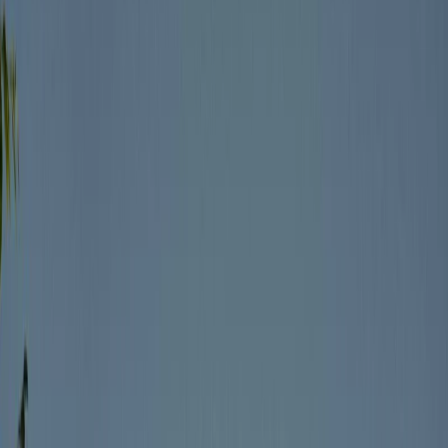
Leveranciers
Inspiratie
Checklist
Gasten
Galerij
Op de kaart
AI assistent
Advertentie