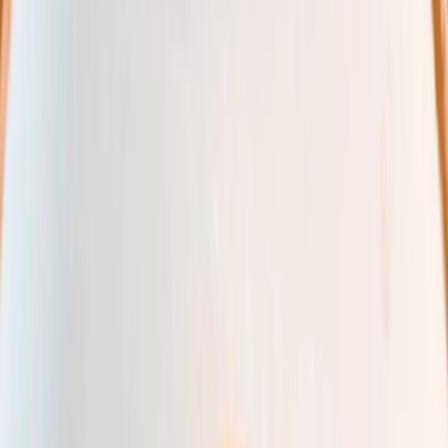
Leveranciers
Inspiratie
Checklist
Gasten
Galerij
Op de kaart
AI assistent
Advertentie