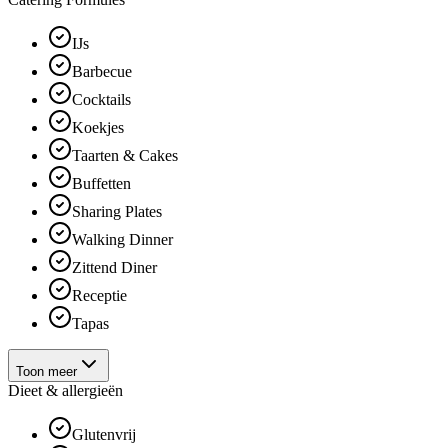
IJs
Barbecue
Cocktails
Koekjes
Taarten & Cakes
Buffetten
Sharing Plates
Walking Dinner
Zittend Diner
Receptie
Tapas
Toon meer
Dieet & allergieën
Glutenvrij