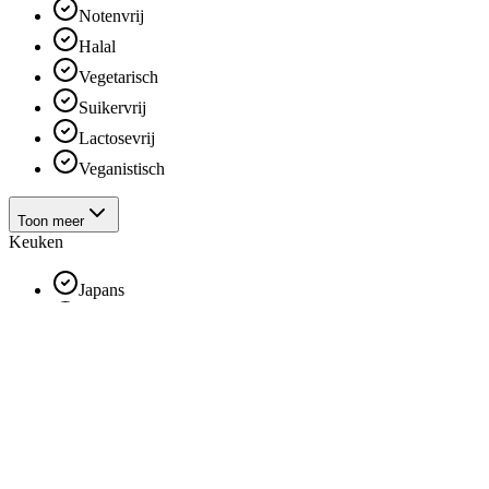
Notenvrij
Halal
Vegetarisch
Suikervrij
Lactosevrij
Veganistisch
Toon meer
Keuken
Japans
Belgisch
Frans
Gezond
Dessert
Vis en schaaldieren
Thai