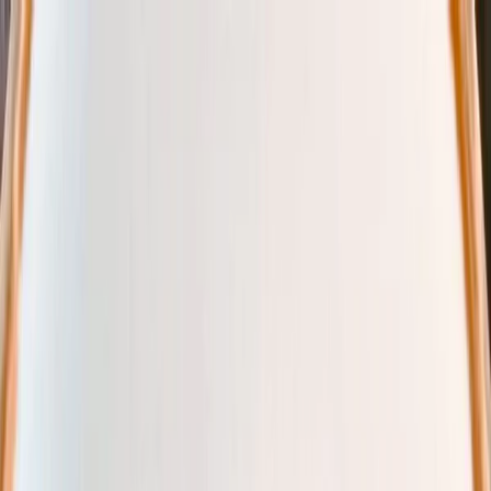
Plan je huwelijk
Leveranciers
Inspiratie
Plan je huwelijk
Leveranciers
Inspiratie
Word partner
Zoek leveranciers, inspiratie...
Jouw profiel
Jouw profiel
Word partner
Zoek leveranciers, inspiratie...