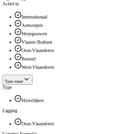
Actief in
Internationaal
Antwerpen
Henegouwen
Vlaams Brabant
Oost-Vlaanderen
Brussel
West-Vlaanderen
Toon meer
Type
Huwelijken
Ligging
Oost-Vlaanderen
Catering Formules