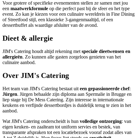
Voor grotere of specifieke evenementen stellen ze samen met jou
een
maatwerkformule
op die perfect past bij de sfeer en het type
event. Zo kan je kiezen voor een culinaire wereldreis in Fine Dining
of Streetfood stijl, een klassieke 3-gangenmaaltijd, of een
dessertbuffet als waardige afsluiter van de avond.
Dieet & allergie
JIM's Catering houdt altijd rekening met
speciale dieetwensen en
allergieën
. Zo kunnen alle gasten zorgeloos genieten van het
culinaire aanbod.
Over JIM's Catering
Het team van JIM's Catering bestaat uit
een gepassioneerde chef
:
Jürgen
. Jürgen behaalde zijn diploma aan Spermalie in Brugge en
liep stage bij De Mess Catering. Zijn interesse in internationale
keukens en verfijnde dessertbordjes is duidelijk terug te zien in het
aanbod.
Wat JIM's Catering onderscheidt is hun
volledige ontzorging
: van
eigen keuken- en zaalteam tot uniform servies en bestek, van
transparante afspraken tot een locatiebezoek vooraf zodat alles van
A tot Z duidelijk is. Hun focus ligt steeds op
creativiteit,