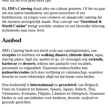
Voor als het écht goed moet zijn!
Bij
JIM's Catering
draait alles om culinair genieten. Of het nu gaat
om een intiem familiefeest, een groot trouwfeest of een
bedrijfsevent, zij zorgen voor creatieve en smaakvolle catering die
elk moment onvergetelijk maakt. Hun concept van
‘Streetfood &
World Cuisine’
brengt wereldse smaken en een kleurrijke beleving
rechtstreeks naar jouw feest.
Aanbod
JIM's Catering biedt een breed scala aan cateringformules, van
recepties
en buffetten tot
walking dinners, zittende diners
, tapas,
sharing plates
,
high tea
, taarten en ijs. Ze verzorgen ook
cocktails,
barbecue
en
desserts
, telkens met aandacht voor kwaliteit,
presentatie en originaliteit. Daarnaast onderscheiden hun
patisseriecreaties
zich door verfijning en vakmanschap, waardoor
desserts en zoete lekkernijen altijd net dat beetje extra bieden.
Hun keukenstijl is
internationaal
en
gevarieerd
: van Belgisch,
Frans en Aziatisch tot Italiaans, Spaans, Japans, Indisch, Thai,
Vietnamees, Koreaans, Filipijns, Libanees en Ethiopisch. Daarnaast
bieden ze ook specialiteiten voor kinderen, desserts,
seafood
en
gezonde gerechten.