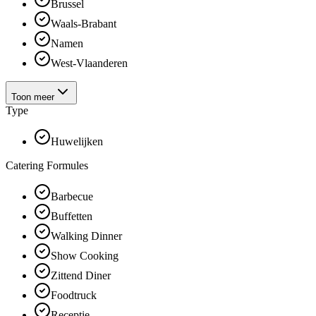
Brussel
Waals-Brabant
Namen
West-Vlaanderen
Toon meer
Type
Huwelijken
Catering Formules
Barbecue
Buffetten
Walking Dinner
Show Cooking
Zittend Diner
Foodtruck
Receptie