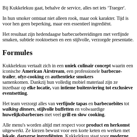
Bij Kukkelekuu gaat, behalve de service, alles net iets ‘Traeger'.
In hun smoker ontstaat niet alleen rook, maar ook karakter. Tijd is
voor hen geen beperking, maar een essentieel ingrediënt.
Het resultaat zijn hedendaagse barbecuebereidingen met verfijnde
smaken, subtiele rooktoetsen en een stijlvolle, verzorgde presentatie.
Formules
Kukkelekuu vertaalt zich in een
uniek culinair concept
waarin een
iconische
American Airstream
, een professionele
barbecue-
trailer
,
ofyr-cooking
en
authentieke smokers
samenkomen. Dankzij hun volledig mobiel materiaal zijn ze
inzetbaar op
elke locatie,
van
intieme buitenviering tot exclusieve
eventsetting
.
Het team verzorgt alles van
verfijnde tapas
en
barbecuebites
tot
walking dinners
,
stijlvolle buffetten
en volwaardige
huwelijksbarbecues
met veel
grill en slow cooking
.
Alle menu's worden altijd met respect voor
product en herkomst
uitgewerkt. Ze kiezen bewust voor een korte keten en werken met
lokale, dagverse ingrediënten
. Kukkelekuu staat voor
moderne