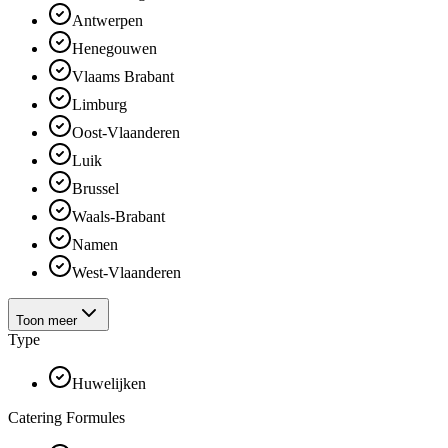
Antwerpen
Henegouwen
Vlaams Brabant
Limburg
Oost-Vlaanderen
Luik
Brussel
Waals-Brabant
Namen
West-Vlaanderen
Toon meer
Type
Huwelijken
Catering Formules