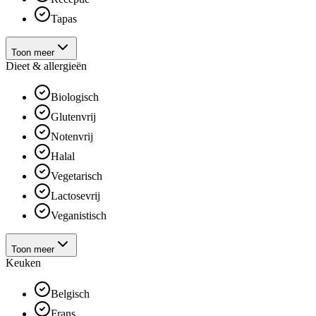
Tapas
Toon meer
Dieet & allergieën
Biologisch
Glutenvrij
Notenvrij
Halal
Vegetarisch
Lactosevrij
Veganistisch
Toon meer
Keuken
Belgisch
Frans