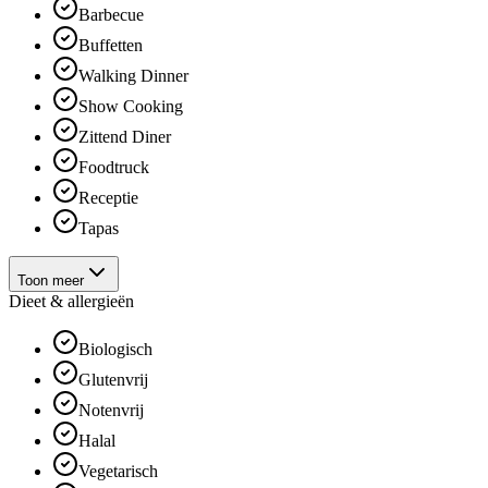
Barbecue
Buffetten
Walking Dinner
Show Cooking
Zittend Diner
Foodtruck
Receptie
Tapas
Toon meer
Dieet & allergieën
Biologisch
Glutenvrij
Notenvrij
Halal
Vegetarisch