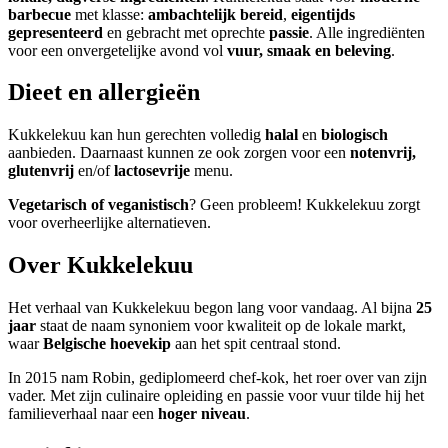
barbecue
met klasse:
ambachtelijk bereid
,
eigentijds
gepresenteerd
en gebracht met oprechte
passie
. Alle ingrediënten
voor een onvergetelijke avond vol
vuur, smaak en beleving
.
Dieet en allergieën
Kukkelekuu kan hun gerechten volledig
halal
en
biologisch
aanbieden. Daarnaast kunnen ze ook zorgen voor een
notenvrij,
glutenvrij
en/of
lactosevrije
menu.
Vegetarisch of veganistisch
? Geen probleem! Kukkelekuu zorgt
voor overheerlijke alternatieven.
Over Kukkelekuu
Het verhaal van Kukkelekuu begon lang voor vandaag. Al bijna
25
jaar
staat de naam synoniem voor kwaliteit op de lokale markt,
waar
Belgische hoevekip
aan het spit centraal stond.
In 2015 nam Robin, gediplomeerd chef-kok, het roer over van zijn
vader. Met zijn culinaire opleiding en passie voor vuur tilde hij het
familieverhaal naar een
hoger niveau
.