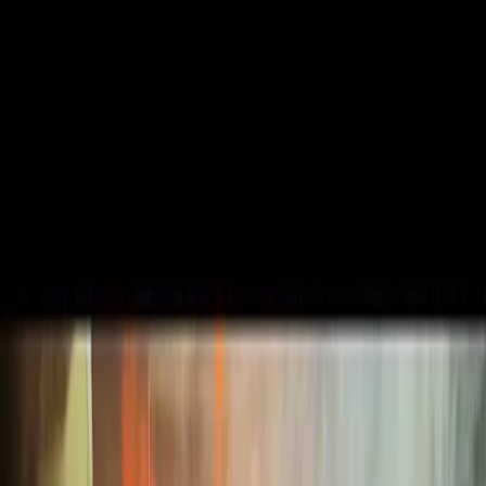
Leveranciers
Inspiratie
Checklist
Gasten
Galerij
Op de kaart
AI assistent
Advertentie