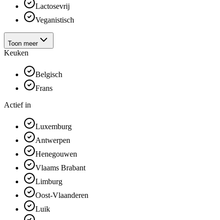
Lactosevrij
Veganistisch
Toon meer
Keuken
Belgisch
Frans
Actief in
Luxemburg
Antwerpen
Henegouwen
Vlaams Brabant
Limburg
Oost-Vlaanderen
Luik