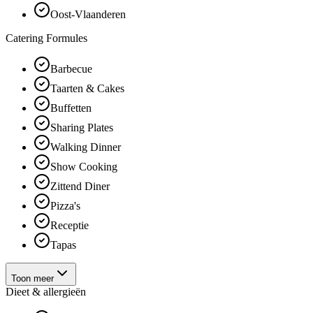
Oost-Vlaanderen
Catering Formules
Barbecue
Taarten & Cakes
Buffetten
Sharing Plates
Walking Dinner
Show Cooking
Zittend Diner
Pizza's
Receptie
Tapas
Toon meer
Dieet & allergieën