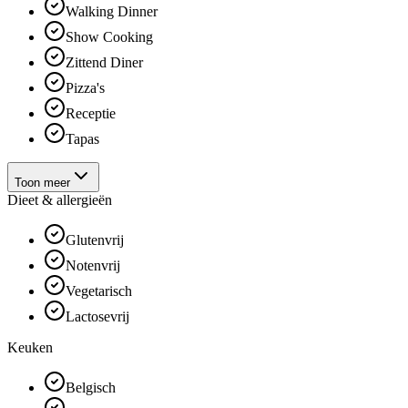
Walking Dinner
Show Cooking
Zittend Diner
Pizza's
Receptie
Tapas
Toon meer
Dieet & allergieën
Glutenvrij
Notenvrij
Vegetarisch
Lactosevrij
Keuken
Belgisch