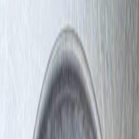
Leveranciers
Inspiratie
Checklist
Gasten
Galerij
Op de kaart
AI assistent
Advertentie