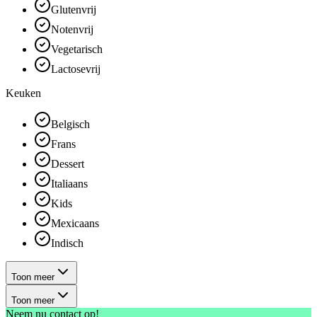
Glutenvrij
Notenvrij
Vegetarisch
Lactosevrij
Keuken
Belgisch
Frans
Dessert
Italiaans
Kids
Mexicaans
Indisch
Toon meer
Toon meer
Neem nu contact op!