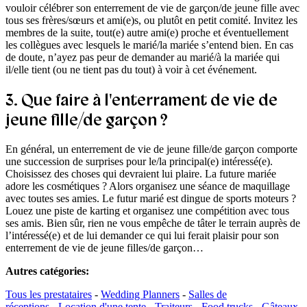
vouloir célébrer son enterrement de vie de garçon/de jeune fille avec
tous ses frères/sœurs et ami(e)s, ou plutôt en petit comité. Invitez les
membres de la suite, tout(e) autre ami(e) proche et éventuellement
les collègues avec lesquels le marié/la mariée s’entend bien. En cas
de doute, n’ayez pas peur de demander au marié/à la mariée qui
il/elle tient (ou ne tient pas du tout) à voir à cet événement.
3. Que faire à l'enterrament de vie de
jeune fille/de garçon ?
En général, un enterrement de vie de jeune fille/de garçon comporte
une succession de surprises pour le/la principal(e) intéressé(e).
Choisissez des choses qui devraient lui plaire. La future mariée
adore les cosmétiques ? Alors organisez une séance de maquillage
avec toutes ses amies. Le futur marié est dingue de sports moteurs ?
Louez une piste de karting et organisez une compétition avec tous
ses amis. Bien sûr, rien ne vous empêche de tâter le terrain auprès de
l’intéressé(e) et de lui demander ce qui lui ferait plaisir pour son
enterrement de vie de jeune filles/de garçon…
Autres catégories
:
Tous les prestataires
-
Wedding Planners
-
Salles de
réceptions
-
Location d'une tente
-
Traiteurs
-
Food trucks
-
Gâteaux