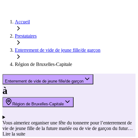
Accueil
Prestataires
Enterrement de vide de jeune fille/de garçon
Région de Bruxelles-Capitale
Enterrement de vide de jeune fille/de garçon
à
Région de Bruxelles-Capitale
Vous aimeriez organiser une fête du tonnerre pour l’enterrement de
vie de jeune fille de la future mariée ou de vie de garçon du futur
marié, mais vous ne savez pas comment vous y prendre ? Trouvez
Lire la suite