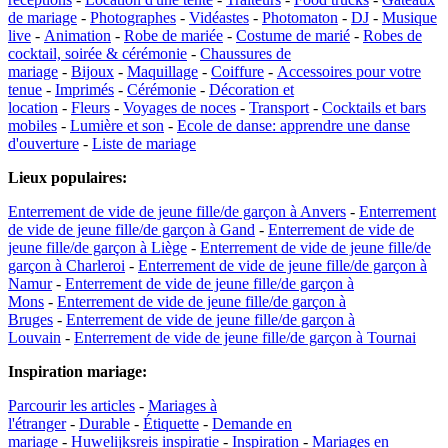
de mariage
-
Photographes
-
Vidéastes
-
Photomaton
-
DJ
-
Musique
live
-
Animation
-
Robe de mariée
-
Costume de marié
-
Robes de
cocktail, soirée & cérémonie
-
Chaussures de
mariage
-
Bijoux
-
Maquillage
-
Coiffure
-
Accessoires pour votre
tenue
-
Imprimés
-
Cérémonie
-
Décoration et
location
-
Fleurs
-
Voyages de noces
-
Transport
-
Cocktails et bars
mobiles
-
Lumière et son
-
Ecole de danse: apprendre une danse
d'ouverture
-
Liste de mariage
Lieux populaires
:
Enterrement de vide de jeune fille/de garçon à Anvers
-
Enterrement
de vide de jeune fille/de garçon à Gand
-
Enterrement de vide de
jeune fille/de garçon à Liège
-
Enterrement de vide de jeune fille/de
garçon à Charleroi
-
Enterrement de vide de jeune fille/de garçon à
Namur
-
Enterrement de vide de jeune fille/de garçon à
Mons
-
Enterrement de vide de jeune fille/de garçon à
Bruges
-
Enterrement de vide de jeune fille/de garçon à
Louvain
-
Enterrement de vide de jeune fille/de garçon à Tournai
Inspiration mariage
:
Parcourir les articles
-
Mariages à
l'étranger
-
Durable
-
Étiquette
-
Demande en
mariage
-
Huwelijksreis inspiratie
-
Inspiration
-
Mariages en