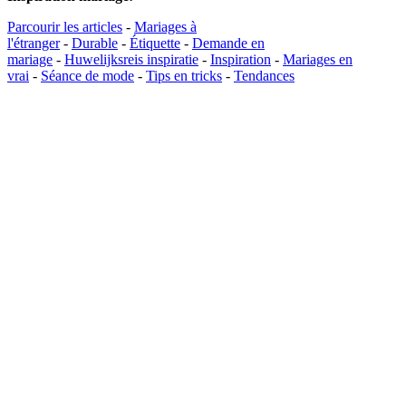
Parcourir les articles
-
Mariages à
l'étranger
-
Durable
-
Étiquette
-
Demande en
mariage
-
Huwelijksreis inspiratie
-
Inspiration
-
Mariages en
vrai
-
Séance de mode
-
Tips en tricks
-
Tendances