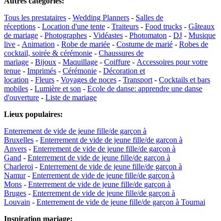
Autres catégories
:
Tous les prestataires
-
Wedding Planners
-
Salles de
réceptions
-
Location d'une tente
-
Traiteurs
-
Food trucks
-
Gâteaux
de mariage
-
Photographes
-
Vidéastes
-
Photomaton
-
DJ
-
Musique
live
-
Animation
-
Robe de mariée
-
Costume de marié
-
Robes de
cocktail, soirée & cérémonie
-
Chaussures de
mariage
-
Bijoux
-
Maquillage
-
Coiffure
-
Accessoires pour votre
tenue
-
Imprimés
-
Cérémonie
-
Décoration et
location
-
Fleurs
-
Voyages de noces
-
Transport
-
Cocktails et bars
mobiles
-
Lumière et son
-
Ecole de danse: apprendre une danse
d'ouverture
-
Liste de mariage
Lieux populaires
:
Enterrement de vide de jeune fille/de garçon à
Bruxelles
-
Enterrement de vide de jeune fille/de garçon à
Anvers
-
Enterrement de vide de jeune fille/de garçon à
Gand
-
Enterrement de vide de jeune fille/de garçon à
Charleroi
-
Enterrement de vide de jeune fille/de garçon à
Namur
-
Enterrement de vide de jeune fille/de garçon à
Mons
-
Enterrement de vide de jeune fille/de garçon à
Bruges
-
Enterrement de vide de jeune fille/de garçon à
Louvain
-
Enterrement de vide de jeune fille/de garçon à Tournai
Inspiration mariage
: