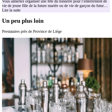
Vous aimeriez organiser une fête du tonnerre pour l’enterrement de
vie de jeune fille de la future mariée ou de vie de garçon du futur
marié, mais vous ne savez pas comment vous y prendre ? Trouvez
Lire la suite
de l’inspiration chez les prestataires ci-dessous et votre soirée ou
votre week-end restera dans les annales ! Découvrez les activités les
Un peu plus loin
plus délassantes, amusantes ou aventureuses qui soient pour son
enterrement de vie de jeune fille/de garçon !
Prestataires près de Province de Liège