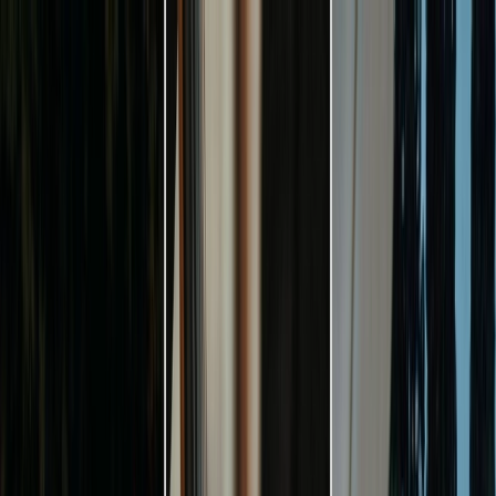
Plan je huwelijk
Leveranciers
Inspiratie
Plan je huwelijk
Leveranciers
Inspiratie
Word partner
Zoek leveranciers, inspiratie...
Jouw profiel
Jouw profiel
Word partner
Zoek leveranciers, inspiratie...