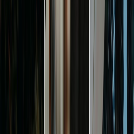
Leveranciers
Inspiratie
Checklist
Gasten
Galerij
Op de kaart
AI assistent
Advertentie