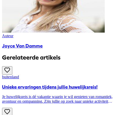
Auteur
Joyce Van Damme
Gerelateerde artikels
buitenland
Unieke ervaringen tijdens jullie huwelijksreis!
Je huwelijksreis is dé vakantie waarin je wil genieten van romantiek,
avontuur en ontspanning. Zijn jullie op zoek naar unieke activiteiten
om te doen op jullie huwelijksreis? Er zijn tal van mogelijkheden om
uit te kiezen. Hieronder lees je een aantal unieke ervaringen ter