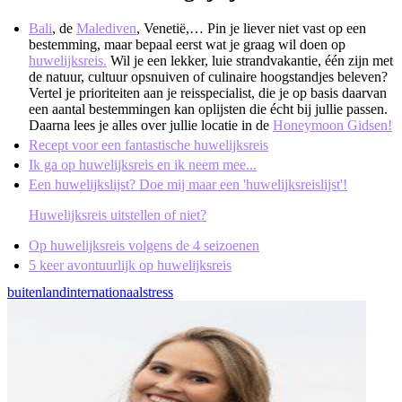
Bali
, de
Malediven
, Venetië,… Pin je liever niet vast op een
bestemming, maar bepaal eerst wat je graag wil doen op
huwelijksreis.
Wil je een lekker, luie strandvakantie, één zijn met
de natuur, cultuur opsnuiven of culinaire hoogstandjes beleven?
Vertel je prioriteiten aan je reisspecialist, die je op basis daarvan
een aantal bestemmingen kan oplijsten die écht bij jullie passen.
Daarna lees je alles over jullie locatie in de
Honeymoon Gidsen!
Recept voor een fantastische huwelijksreis
Ik ga op huwelijksreis en ik neem mee...
Een huwelijkslijst? Doe mij maar een 'huwelijksreislijst'!
Huwelijksreis uitstellen of niet?
Op huwelijksreis volgens de 4 seizoenen
5 keer avontuurlijk op huwelijksreis
buitenland
internationaal
stress