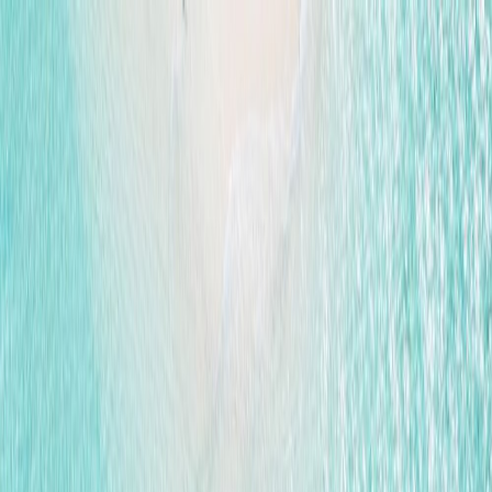
Plan je huwelijk
Leveranciers
Inspiratie
Plan je huwelijk
Leveranciers
Inspiratie
Word partner
Zoek leveranciers, inspiratie...
Jouw profiel
Jouw profiel
Word partner
Zoek leveranciers, inspiratie...