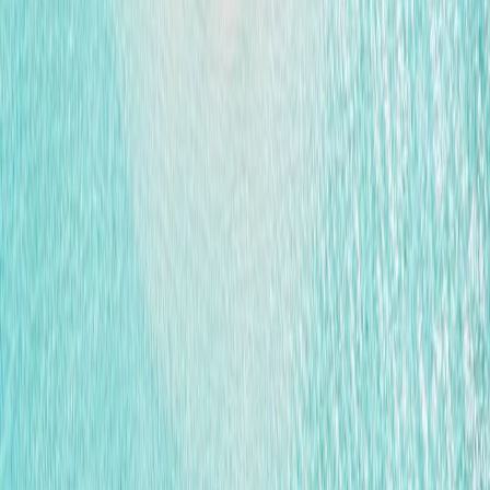
Leveranciers
Inspiratie
Checklist
Gasten
Galerij
Op de kaart
AI assistent
Advertentie