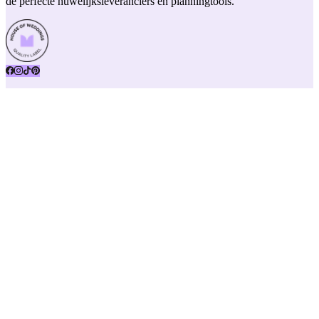
de perfecte huwelijksleveranciers en planningtools.
Snelle links
Trouw artikels
Vacatures
Huwelijksbeurzen
Kwaliteitslabel
Onze impact
Over ons
Pers
Team
Support
Contacteer ons
Privacybeleid
Algemene voorwaarden
Sitemap