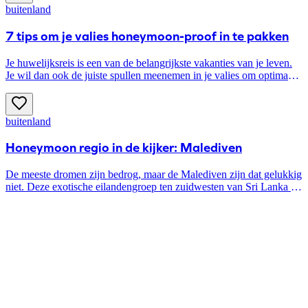
inspiratie voor je onvergetelijke huwelijksreis.
buitenland
7 tips om je valies honeymoon-proof in te pakken
Je huwelijksreis is een van de belangrijkste vakanties van je leven.
Je wil dan ook de juiste spullen meenemen in je valies om optimaal
te genieten van je honeymoon! Hieronder lees je zeven praktische
tips om je te helpen bij het inpakken van je valies voor je
honeymoon.
buitenland
Honeymoon regio in de kijker: Malediven
De meeste dromen zijn bedrog, maar de Malediven zijn dat gelukkig
niet. Deze exotische eilandengroep ten zuidwesten van Sri Lanka is
een dream come true. Hier snorkel je tussen de koraalriffen, hop je
van het ene eiland naar het andere en lunch je op het strand met
zicht op (alleen maar) zee. De perfecte honeymoon, als je het ons
vraagt …