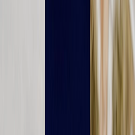
Leveranciers
Inspiratie
Checklist
Gasten
Galerij
Op de kaart
AI assistent
Advertentie