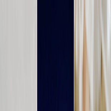
Plan je huwelijk
Leveranciers
Inspiratie
Plan je huwelijk
Leveranciers
Inspiratie
Zoek leveranciers, inspiratie...
Jouw profiel
Word partner
Jouw profiel
Word partner
Zoek leveranciers, inspiratie...