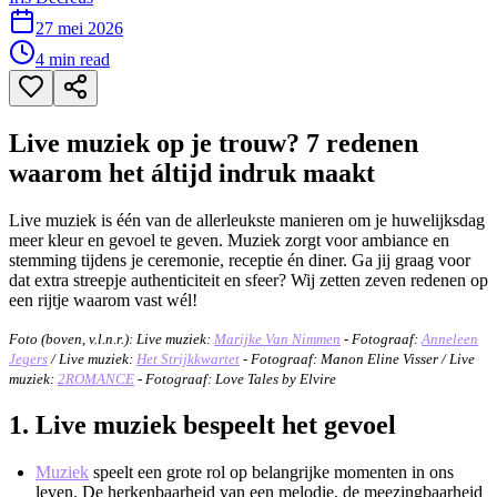
27 mei 2026
4
min read
Live muziek op je trouw? 7 redenen
waarom het áltijd indruk maakt
Live muziek is één van de allerleukste manieren om je huwelijksdag
meer kleur en gevoel te geven. Muziek zorgt voor ambiance en
stemming tijdens je ceremonie, receptie én diner. Ga jij graag voor
dat extra streepje authenticiteit en sfeer? Wij zetten zeven redenen op
een rijtje waarom vast wél!
Foto (boven, v.l.n.r.): Live muziek:
Marijke Van Nimmen
- Fotograaf:
Anneleen
Jegers
/ Live muziek:
Het Strijkkwartet
- Fotograaf: Manon Eline Visser / Live
muziek:
2ROMANCE
- Fotograaf: Love Tales by Elvire
1. Live muziek bespeelt het gevoel
Muziek
speelt een grote rol op belangrijke momenten in ons
leven. De herkenbaarheid van een melodie, de meezingbaarheid