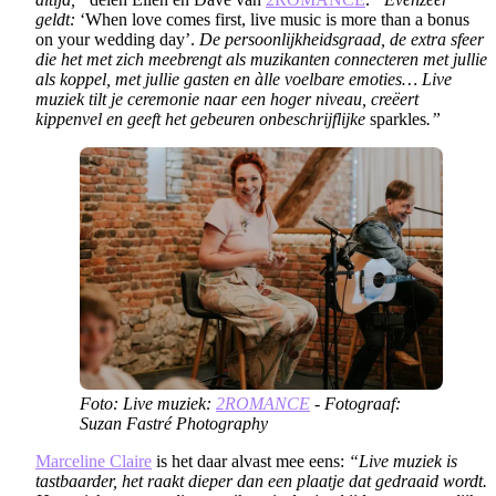
geldt:
‘When love comes first, live music is more than a bonus
on your wedding day’.
De persoonlijkheidsgraad, de extra sfeer
die het met zich meebrengt als muzikanten connecteren met jullie
als koppel, met jullie gasten en àlle voelbare emoties…
Live
muziek tilt je ceremonie naar een hoger niveau, creëert
kippenvel en geeft het gebeuren onbeschrijflijke
sparkles
.”
Foto: Live muziek:
2ROMANCE
- Fotograaf:
Suzan Fastré Photography
Marceline Claire
is het daar alvast mee eens:
“Live muziek is
tastbaarder, het raakt dieper dan een plaatje dat gedraaid wordt.