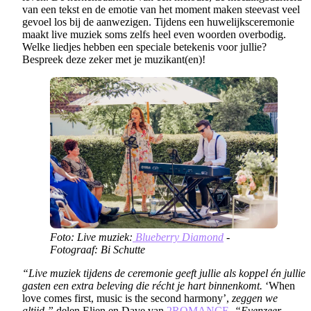
van een tekst en de emotie van het moment maken steevast veel
gevoel los bij de aanwezigen. Tijdens een huwelijksceremonie
maakt live muziek soms zelfs heel even woorden overbodig.
Welke liedjes hebben een speciale betekenis voor jullie?
Bespreek deze zeker met je muzikant(en)!
Foto: Live muziek:
Blueberry Diamond
-
Fotograaf: Bi Schutte
“Live muziek tijdens de ceremonie geeft jullie als koppel én jullie
gasten een extra beleving die récht je hart binnenkomt.
‘When
love comes first, music is the second harmony’,
zeggen we
altijd,”
delen Elien en Dave van
2ROMANCE
.
“Evenzeer