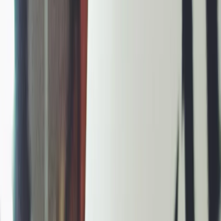
Leveranciers
Inspiratie
Checklist
Gasten
Galerij
Op de kaart
AI assistent