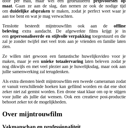
door per mail, maar wel een gedetailleerd
prijsvoorstel op
maat
. Gaan ze aan de slag, dan nemen ze ook de nodige tijd
om
duidelijke
afspraken
te maken, zodat je perfect weet waar je
aan toe bent en wat je mag verwachten.
Tenslotte besteedt mijntrouwfilm ook aan de
offline
beleving
extra aandacht. De afgewerkte films krijgt je in
een
gepersonaliseerde en stijlvolle verpakking
toegestuurd en die
zal je zonder twijfel met veel trots aan je vrienden en familie laten
zien.
Ze willen niet gewoon een fantastische huwelijksvideo voor je
maken, maar je een
unieke totaalervaring
laten beleven zodat je
nog dikwijls en met veel plezier aan je huwelijksdag, maar ook aan
jullie samenwerking zal terugdenken.
Als extra diensten biedt mijntrouwfilm een tweede cameraman zodat
er vanuit verschillende hoeken kan gefilmd worden en dat ene shot
zeker niet zal gemist worden. Een drone staat klaar om op te stijgen
voor jullie als jullie dat wensen. Ook een creatieve post-productie
behoort zeker tot de mogelijkheden.
Over mijntrouwfilm
Vakmanschap en professionaliteit