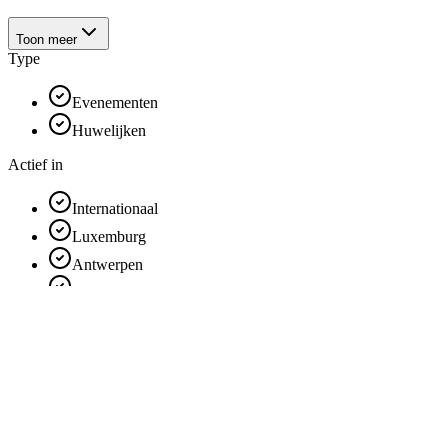
Toon meer
Type
Evenementen
Huwelijken
Actief in
Internationaal
Luxemburg
Antwerpen
Henegouwen
Vlaams Brabant
Limburg
Oost-Vlaanderen
Luik
Brussel