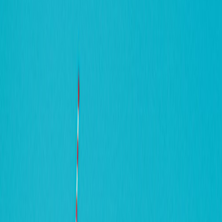
Leveranciers
Inspiratie
Checklist
Gasten
Galerij
Op de kaart
AI assistent
Advertentie