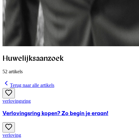
Huwelijksaanzoek
52
artikels
Terug naar alle artikels
verlovingsring
Verlovingsring kopen? Zo begin je eraan!
verloving