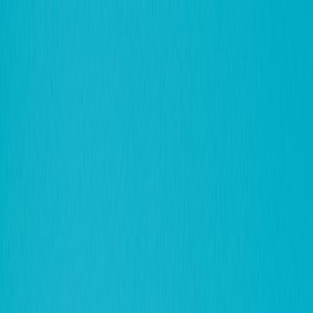
Plan je huwelijk
Leveranciers
Inspiratie
Plan je huwelijk
Leveranciers
Inspiratie
Word partner
Zoek leveranciers, inspiratie...
Jouw profiel
Jouw profiel
Word partner
Zoek leveranciers, inspiratie...