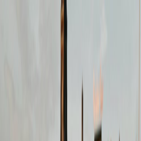
Plan je huwelijk
Leveranciers
Inspiratie
Plan je huwelijk
Leveranciers
Inspiratie
Word partner
Zoek leveranciers, inspiratie...
Jouw profiel
Jouw profiel
Word partner
Zoek leveranciers, inspiratie...