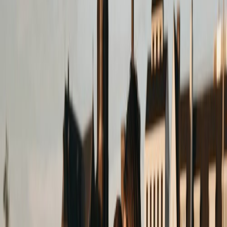
Leveranciers
Inspiratie
Checklist
Gasten
Galerij
Op de kaart
AI assistent
Advertentie