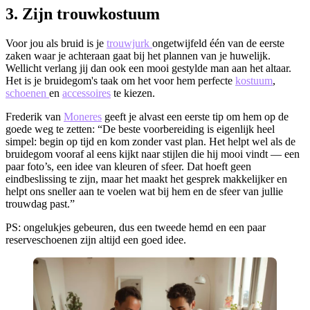
3. Zijn trouwkostuum
Voor jou als bruid is je
trouwjurk
ongetwijfeld één van de eerste
zaken waar je achteraan gaat bij het plannen van je huwelijk.
Wellicht verlang jij dan ook een mooi gestylde man aan het altaar.
Het is je bruidegom's taak om het voor hem perfecte
kostuum
,
schoenen
en
accessoires
te kiezen.
​Frederik van
Moneres
geeft je alvast een eerste tip om hem op de
goede weg te zetten: “De beste voorbereiding is eigenlijk heel
simpel: begin op tijd en kom zonder vast plan. Het helpt wel als de
bruidegom vooraf al eens kijkt naar stijlen die hij mooi vindt — een
paar foto’s, een idee van kleuren of sfeer. Dat hoeft geen
eindbeslissing te zijn, maar het maakt het gesprek makkelijker en
helpt ons sneller aan te voelen wat bij hem en de sfeer van jullie
trouwdag past.”
PS: ongelukjes gebeuren, dus een tweede hemd en een paar
reserveschoenen zijn altijd een goed idee.