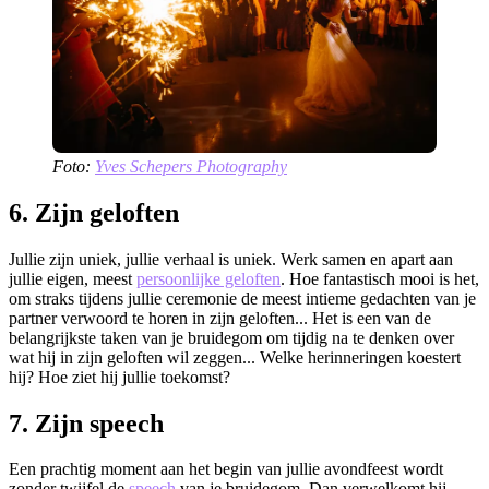
Foto:
Yves Schepers Photography
6. Zijn geloften
Jullie zijn uniek, jullie verhaal is uniek. Werk samen en apart aan
jullie eigen, meest
persoonlijke geloften
. Hoe fantastisch mooi is het,
om straks tijdens jullie ceremonie de meest intieme gedachten van je
partner verwoord te horen in zijn geloften... Het is een van de
belangrijkste taken van je bruidegom om tijdig na te denken over
wat hij in zijn geloften wil zeggen... Welke herinneringen koestert
hij? Hoe ziet hij jullie toekomst?
7. Zijn speech
Een prachtig moment aan het begin van jullie avondfeest wordt
zonder twijfel de
speech
van je bruidegom. Dan verwelkomt hij