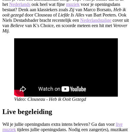
het
Nederlands
ook heel wat fijne
muziek
voor je openingsdans
bestaat? Denk aan klassiekers zoals
Zij
van Marco Borsato,
Heb ik
ooit gezegd
door Clouseau of
Liefde Is Alles
van Bart Peeters. Ook
Niels Destadsbader bracht recentelijk een
Nederlandstalige
cover uit
van
Believe
van K's Choice, en scoorde meteen een hit met
Verover
Mij.
Video: Clouseau - Heb ik Ooit Gezegd
Live begeleiding
Wil je jullie openingsdans extra intens beleven? Ga dan voor
live
muziek
tijdens jullie openingsdans. Nodig een zanger(es), muzikant