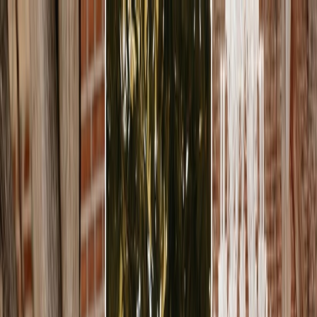
Plan je huwelijk
Leveranciers
Inspiratie
Plan je huwelijk
Leveranciers
Inspiratie
Word partner
Zoek leveranciers, inspiratie...
Jouw profiel
Jouw profiel
Word partner
Zoek leveranciers, inspiratie...