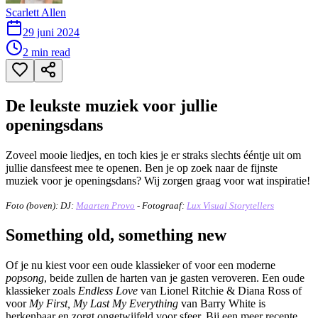
Scarlett Allen
29 juni 2024
2
min read
De leukste muziek voor jullie
openingsdans
Zoveel mooie liedjes, en toch kies je er straks slechts ééntje uit om
jullie dansfeest mee te openen. Ben je op zoek naar de fijnste
muziek voor je openingsdans? Wij zorgen graag voor wat inspiratie!
Foto (boven): DJ:
Maarten Provo
- Fotograaf:
Lux Visual Storytellers
Something old, something new
Of je nu kiest voor een oude klassieker of voor een moderne
popsong
, beide zullen de harten van je gasten veroveren. Een oude
klassieker zoals
Endless Love
van Lionel Ritchie & Diana Ross of
voor
My First, My Last My Everything
van Barry White is
herkenbaar en zorgt ongetwijfeld voor sfeer. Bij een meer recente,