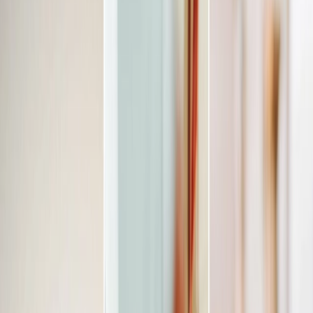
Leveranciers
Inspiratie
Checklist
Gasten
Galerij
Op de kaart
AI assistent
Advertentie