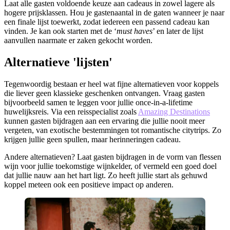
Laat alle gasten voldoende keuze aan cadeaus in zowel lagere als
hogere prijsklassen. Hou je gastenaantal in de gaten wanneer je naar
een finale lijst toewerkt, zodat iedereen een passend cadeau kan
vinden. Je kan ook starten met de ‘
must haves
’ en later de lijst
aanvullen naarmate er zaken gekocht worden.
Alternatieve 'lijsten'
Tegenwoordig bestaan er heel wat fijne alternatieven voor koppels
die liever geen klassieke geschenken ontvangen. Vraag gasten
bijvoorbeeld samen te leggen voor jullie once-in-a-lifetime
huwelijksreis. Via een reisspecialist zoals
Amazing Destinations
kunnen gasten bijdragen aan een ervaring die jullie nooit meer
vergeten, van exotische bestemmingen tot romantische citytrips. Zo
krijgen jullie geen spullen, maar herinneringen cadeau.
Andere alternatieven? Laat gasten bijdragen in de vorm van flessen
wijn voor jullie toekomstige wijnkelder, of vermeld een goed doel
dat jullie nauw aan het hart ligt. Zo heeft jullie start als gehuwd
koppel meteen ook een positieve impact op anderen.