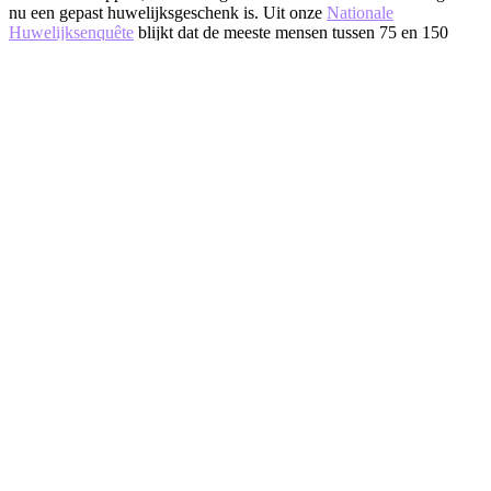
nu een gepast huwelijksgeschenk is. Uit onze
Nationale
Huwelijksenquête
blijkt dat de meeste mensen tussen 75 en 150
euro per persoon geven wanneer ze te gast zijn op een huwelijk. Dat
bedrag kan natuurlijk variëren naargelang de band met het koppel en
de aard van het feest, maar het geeft een goed idee van wat
doorgaans gebruikelijk is.
Begint het te kriebelen? Neem dan een kijkje bij onze partners
Flamant
en
PIET Moodshop
.
Zij helpen je graag op weg om de perfecte huwelijkslijst samen te
stellen.
Lees meer over dit onderwerp via deze links...
Een wijnkelder als huwelijkslijst
Een huwelijkslijst? Doe voor ons maar een 'huwelijksreislijst'!
huwelijkscadeau