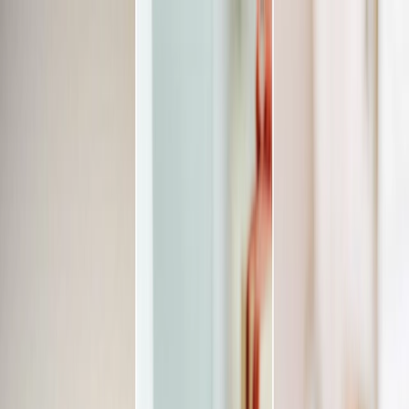
Plan je huwelijk
Leveranciers
Inspiratie
Plan je huwelijk
Leveranciers
Inspiratie
Word partner
Zoek leveranciers, inspiratie...
Jouw profiel
Jouw profiel
Word partner
Zoek leveranciers, inspiratie...