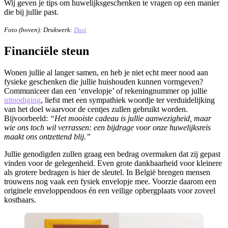
Wij geven je tips om huwelijksgeschenken te vragen op een manier
die bij jullie past.
Foto (boven): Drukwerk:
Dasi
Financiële steun
Wonen jullie al langer samen, en heb je niet echt meer nood aan
fysieke geschenken die jullie huishouden kunnen vormgeven?
Communiceer dan een ‘envelopje’ of rekeningnummer op jullie
uitnodiging
, liefst met een sympathiek woordje ter verduidelijking
van het doel waarvoor de centjes zullen gebruikt worden.
Bijvoorbeeld:
“Het mooiste cadeau is jullie aanwezigheid, maar
wie ons toch wil verrassen: een bijdrage voor onze huwelijksreis
maakt ons ontzettend blij.”
Jullie genodigden zullen graag een bedrag overmaken dat zij gepast
vinden voor de gelegenheid. Even grote dankbaarheid voor kleinere
als grotere bedragen is hier de sleutel. In België brengen mensen
trouwens nog vaak een fysiek envelopje mee. Voorzie daarom een
originele enveloppendoos én een veilige opbergplaats voor zoveel
kostbaars.