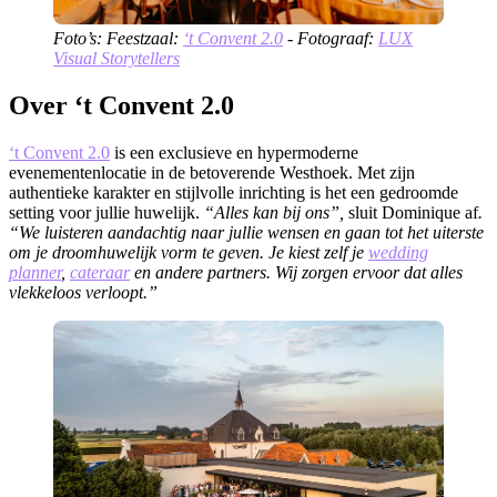
Foto’s: Feestzaal:
‘t Convent 2.0
- Fotograaf:
LUX
Visual Storytellers
Over ‘t Convent 2.0
‘
t Convent 2.0
is een exclusieve en hypermoderne
evenementenlocatie in de betoverende Westhoek. Met zijn
authentieke karakter en stijlvolle inrichting is het een gedroomde
setting voor jullie huwelijk.
“Alles kan bij ons”,
sluit Dominique af
.
“We luisteren aandachtig naar jullie wensen en gaan tot het uiterste
om je droomhuwelijk vorm te geven. Je kiest zelf je
wedding
planner
,
cateraar
en andere partners. Wij zorgen ervoor dat alles
vlekkeloos verloopt.”