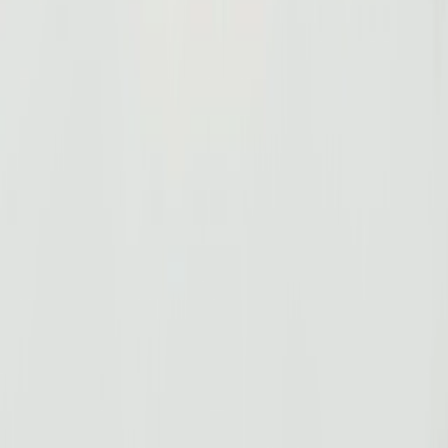
Leveranciers
Inspiratie
Checklist
Gasten
Galerij
Op de kaart
AI assistent
Advertentie