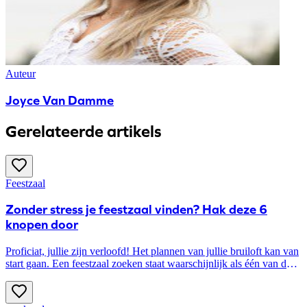
Auteur
Joyce Van Damme
Gerelateerde artikels
Feestzaal
Zonder stress je feestzaal vinden? Hak deze 6
knopen door
Proficiat, jullie zijn verloofd! Het plannen van jullie bruiloft kan van
start gaan. Een feestzaal zoeken staat waarschijnlijk als één van de
eerste to do’s op jullie lijstje. Het kiezen van deze locatie zet
namelijk de toon voor de rest van jullie trouwdag. Hoe begin je nu
echter aan die zoektocht naar de perfecte feestzaal? Hak eerst deze