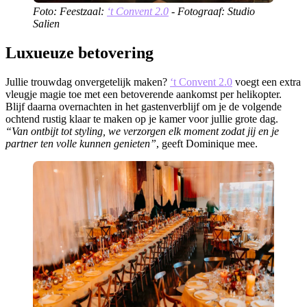
Foto: Feestzaal:
‘t Convent 2.0
- Fotograaf: Studio
Salien
Luxueuze betovering
Jullie trouwdag onvergetelijk maken?
‘
t Convent 2.0
voegt een extra
vleugje magie toe met een betoverende aankomst per helikopter.
Blijf daarna overnachten in het gastenverblijf om je de volgende
ochtend rustig klaar te maken op je kamer voor jullie grote dag.
“Van ontbijt tot styling, we verzorgen elk moment zodat jij en je
partner ten volle kunnen genieten”
, geeft Dominique mee.