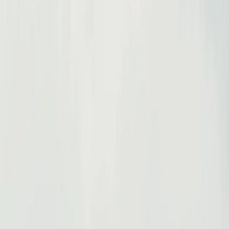
Plan je huwelijk
Leveranciers
Inspiratie
Plan je huwelijk
Leveranciers
Inspiratie
Zoek leveranciers, inspiratie...
Jouw profiel
Word partner
Jouw profiel
Word partner
Zoek leveranciers, inspiratie...