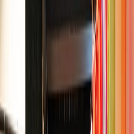
Leveranciers
Inspiratie
Checklist
Gasten
Galerij
Op de kaart
AI assistent