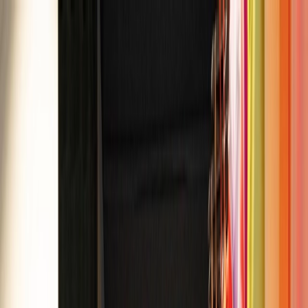
Plan je huwelijk
Leveranciers
Inspiratie
Plan je huwelijk
Leveranciers
Inspiratie
Word partner
Zoek leveranciers, inspiratie...
Jouw profiel
Jouw profiel
Word partner
Zoek leveranciers, inspiratie...