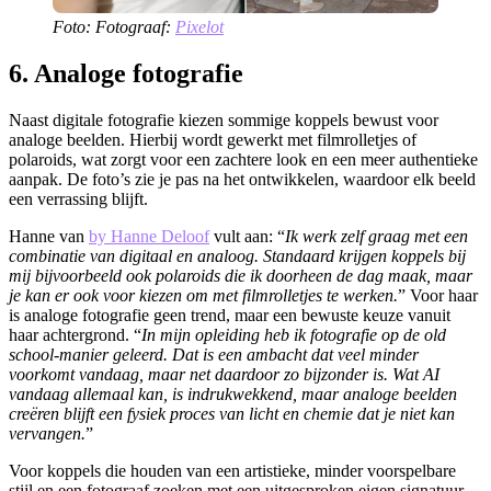
Foto: Fotograaf:
Pixelot
6. Analoge fotografie
​Naast digitale fotografie kiezen sommige koppels bewust voor
analoge beelden. Hierbij wordt gewerkt met filmrolletjes of
polaroids, wat zorgt voor een zachtere look en een meer authentieke
aanpak. De foto’s zie je pas na het ontwikkelen, waardoor elk beeld
een verrassing blijft.
Hanne van
by Hanne Deloof
vult aan: “
Ik werk zelf graag met een
combinatie van digitaal en analoog. Standaard krijgen koppels bij
mij bijvoorbeeld ook polaroids die ik doorheen de dag maak, maar
je kan er ook voor kiezen om met filmrolletjes te werken.
” Voor haar
is analoge fotografie geen trend, maar een bewuste keuze vanuit
haar achtergrond. “
In mijn opleiding heb ik fotografie op de old
school-manier geleerd. Dat is een ambacht dat veel minder
voorkomt vandaag, maar net daardoor zo bijzonder is. Wat AI
vandaag allemaal kan, is indrukwekkend, maar analoge beelden
creëren blijft een fysiek proces van licht en chemie dat je niet kan
vervangen.
”
Voor koppels die houden van een artistieke, minder voorspelbare
stijl en een fotograaf zoeken met een uitgesproken eigen signatuur,