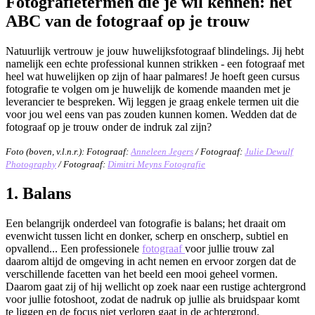
Fotografietermen die je wil kennen: het
ABC van de fotograaf op je trouw
Natuurlijk vertrouw je jouw huwelijksfotograaf blindelings. Jij hebt
namelijk een echte professional kunnen strikken - een fotograaf met
heel wat huwelijken op zijn of haar palmares! Je hoeft geen cursus
fotografie te volgen om je huwelijk de komende maanden met je
leverancier te bespreken. Wij leggen je graag enkele termen uit die
voor jou wel eens van pas zouden kunnen komen. Wedden dat de
fotograaf op je trouw onder de indruk zal zijn?
Foto (boven, v.l.n.r.): Fotograaf:
Anneleen Jegers
/ Fotograaf:
Julie Dewulf
Photography
/ Fotograaf:
Dimitri Meyns Fotografie
1. Balans
Een belangrijk onderdeel van fotografie is balans; het draait om
evenwicht tussen licht en donker, scherp en onscherp, subtiel en
opvallend... Een professionele
fotograaf
voor jullie trouw zal
daarom altijd de omgeving in acht nemen en ervoor zorgen dat de
verschillende facetten van het beeld een mooi geheel vormen.
Daarom gaat zij of hij wellicht op zoek naar een rustige achtergrond
voor jullie fotoshoot
,
zodat de nadruk op jullie als bruidspaar komt
te liggen en de focus niet verloren gaat in de achtergrond.