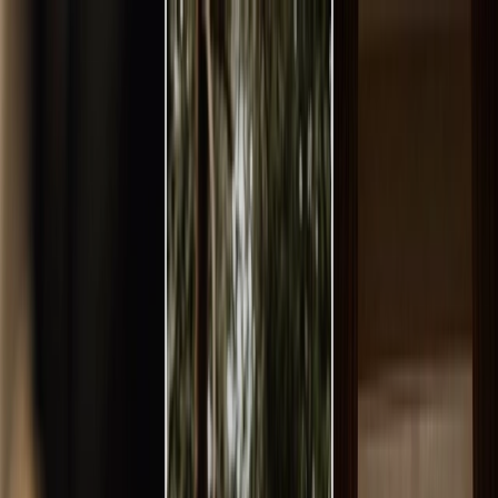
Plan je huwelijk
Leveranciers
Inspiratie
Plan je huwelijk
Leveranciers
Inspiratie
Word partner
Zoek leveranciers, inspiratie...
Jouw profiel
Jouw profiel
Word partner
Zoek leveranciers, inspiratie...