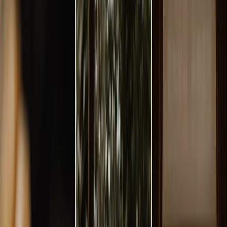
Leveranciers
Inspiratie
Checklist
Gasten
Galerij
Op de kaart
AI assistent
Advertentie