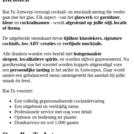
Bar.Tu Antwerp verzorgt cocktail- en mocktailcatering die verder
gaat dan het glas. Elk aspect - van het
glaswerk
tot
garnituur
,
kleur
en
cocktailnamen
- wordt
afgestemd op jullie stijl, locatie
of thema
.
De uitgebreide menukaart bevat
tijdloze klassiekers,
signature
cocktails
,
low ABV
creaties
en
verfijnde mocktails.
Alle dranken worden vers bereid met
huisgemaakte
siropen
,
kwalitatieve spirits
, en worden stijlvol gepresenteerd. Na
goedkeuring van het voorstel worden koppels uitgenodigd voor
een
persoonlijke tasting
in het atelier in Antwerpen. Daar wordt
samen een gebalanceerd menu samengesteld dat aansluit bij jullie
smaak én feest.
Bar.Tu voorziet:
Een volledig gepersonaliseerde cocktailervaring
Een uitgebreid en veelzijdig menu
Professionele service met oog voor detail
Opbouw en bediening ter plaatse
Drankservice tot wel 1.000 gasten