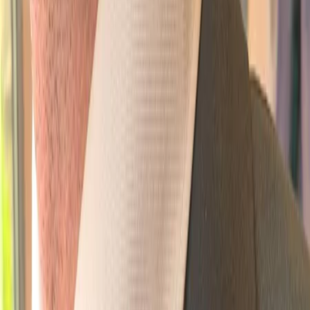
Leveranciers
Inspiratie
Checklist
Gasten
Galerij
Op de kaart
AI assistent
Advertentie