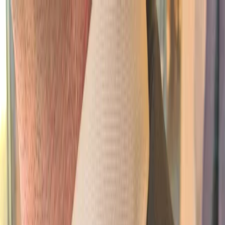
Plan je huwelijk
Leveranciers
Inspiratie
Plan je huwelijk
Leveranciers
Inspiratie
Word partner
Zoek leveranciers, inspiratie...
Jouw profiel
Jouw profiel
Word partner
Zoek leveranciers, inspiratie...