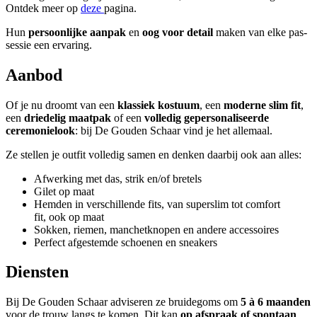
Ontdek meer op
deze
pagina.
Hun
persoonlijke aanpak
en
oog voor detail
maken van elke pas-
sessie een ervaring.
Aanbod
Of je nu droomt van een
klassiek kostuum
, een
moderne slim fit
,
een
driedelig maatpak
of een
volledig gepersonaliseerde
ceremonielook
: bij De Gouden Schaar vind je het allemaal.
Ze stellen je outfit volledig samen en denken daarbij ook aan alles:
Afwerking met das, strik en/of bretels
Gilet op maat
Hemden in verschillende fits, van superslim tot comfort
fit, ook op maat
Sokken, riemen, manchetknopen en andere accessoires
Perfect afgestemde schoenen en sneakers
Diensten
Bij De Gouden Schaar adviseren ze bruidegoms om
5 à 6 maanden
voor de trouw langs te komen. Dit kan
op afspraak of spontaan
.