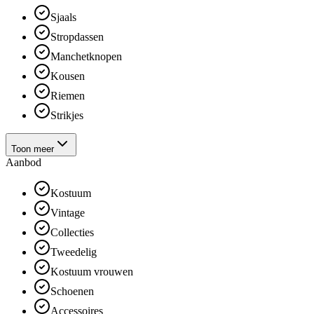
Sjaals
Stropdassen
Manchetknopen
Kousen
Riemen
Strikjes
Toon meer
Aanbod
Kostuum
Vintage
Collecties
Tweedelig
Kostuum vrouwen
Schoenen
Accessoires