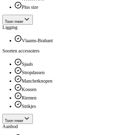
Plus size
Toon meer
Ligging
Vlaams-Brabant
Soorten accessoires
Sjaals
Stropdassen
Manchetknopen
Kousen
Riemen
Strikjes
Toon meer
Aanbod