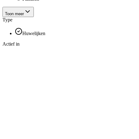
Toon meer
Type
Huwelijken
Actief in
Antwerpen
Vlaams Brabant
Limburg
Oost-Vlaanderen
Brussel
West-Vlaanderen
Toon meer
Video Diensten
Online goedkeuren