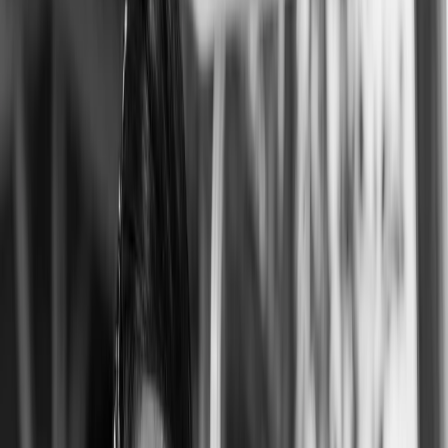
Leveranciers
Inspiratie
Checklist
Gasten
Galerij
Op de kaart
AI assistent
Advertentie