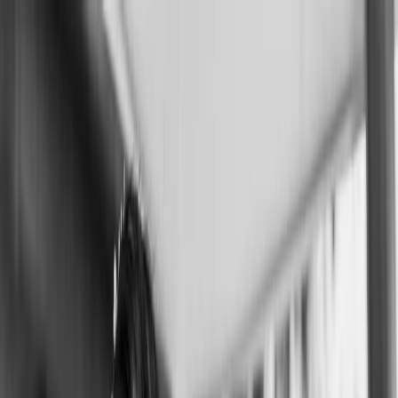
Plan je huwelijk
Leveranciers
Inspiratie
Plan je huwelijk
Leveranciers
Inspiratie
Word partner
Zoek leveranciers, inspiratie...
Jouw profiel
Jouw profiel
Word partner
Zoek leveranciers, inspiratie...