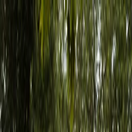
Plan je huwelijk
Leveranciers
Inspiratie
Plan je huwelijk
Leveranciers
Inspiratie
Zoek leveranciers, inspiratie...
Jouw profiel
Word partner
Jouw profiel
Word partner
Zoek leveranciers, inspiratie...