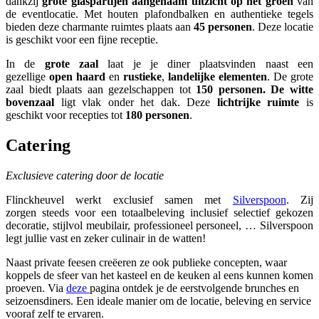
dankzij
grote glaspartijen
aangenaam uitzicht op het groen
van
de eventlocatie. Met houten plafondbalken en authentieke tegels
bieden deze charmante ruimtes plaats aan
45 personen
. Deze locatie
is geschikt voor een fijne receptie.
In de
grote zaal
laat je je diner plaatsvinden naast een
gezellige
open haard
en
rustieke
,
landelijke elementen
. De grote
zaal biedt plaats aan gezelschappen tot
150 personen. De
witte
bovenzaal
ligt vlak onder het dak. Deze
lichtrijke ruimte
is
geschikt voor recepties tot
180 personen
.
Catering
Exclusieve catering door de locatie
Flinckheuvel werkt exclusief samen met
Silverspoon
. Zij
zorgen steeds voor een totaalbeleving inclusief selectief gekozen
decoratie, stijlvol meubilair, professioneel personeel, … Silverspoon
legt jullie vast en zeker culinair in de watten!
Naast private feesen creëeren ze ook publieke concepten, waar
koppels de sfeer van het kasteel en de keuken al eens kunnen komen
proeven. Via
deze
pagina ontdek je de eerstvolgende brunches en
seizoensdiners. Een ideale manier om de locatie, beleving en service
vooraf zelf te ervaren.