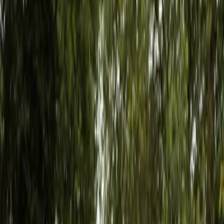
Leveranciers
Inspiratie
Checklist
Gasten
Galerij
Op de kaart
AI assistent
Advertentie