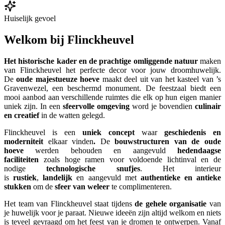
Huiselijk gevoel
Welkom bij Flinckheuvel
Het historische kader en de prachtige omliggende natuur
maken
van Flinckheuvel het perfecte decor voor jouw droomhuwelijk.
De
oude majestueuze hoeve
maakt deel uit van het kasteel van ’s
Gravenwezel, een beschermd monument. De feestzaal biedt een
mooi aanbod aan verschillende ruimtes die elk op hun eigen manier
uniek zijn. In een
sfeervolle omgeving
word je bovendien
culinair
en creatief
in de watten gelegd.
Flinckheuvel is een
uniek concept
waar
geschiedenis en
moderniteit
elkaar vinden
.
De
bouwstructuren van de oude
hoeve
werden behouden en aangevuld
hedendaagse
faciliteiten
zoals hoge ramen voor voldoende lichtinval en de
nodige
technologische snufjes
. Het interieur
is
rustiek
,
landelijk
en aangevuld met
authentieke en antieke
stukken
om de
sfeer van weleer
te complimenteren.
Het team van Flinckheuvel staat tijdens
de gehele organisatie
van
je huwelijk voor je paraat. Nieuwe ideeën zijn altijd welkom en niets
is teveel gevraagd om het feest van je dromen te ontwerpen. Vanaf