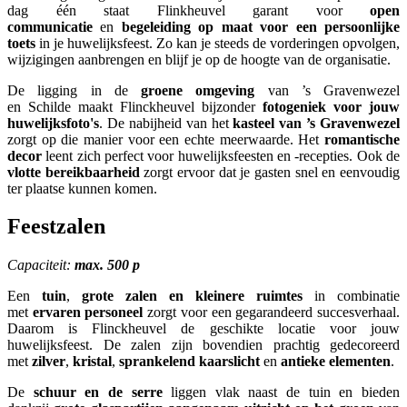
dag één staat Flinkheuvel garant voor
open
communicatie
en
begeleiding op maat voor een persoonlijke
toets
in je huwelijksfeest.
Zo kan je steeds de vorderingen opvolgen,
wijzigingen aanbrengen en blijf je op de hoogte van de organisatie.
De ligging in de
groene omgeving
van ’s Gravenwezel
en Schilde maakt Flinckheuvel bijzonder
fotogeniek voor jouw
huwelijksfoto's
. De nabijheid van het
kasteel van ’s Gravenwezel
zorgt op die manier voor een echte meerwaarde. Het
romantische
decor
leent zich perfect voor huwelijksfeesten en -recepties. Ook de
vlotte bereikbaarheid
zorgt ervoor dat je gasten snel en eenvoudig
ter plaatse kunnen komen.
Feestzalen
Capaciteit:
max. 500 p
Een
tuin
,
grote zalen
en kleinere ruimtes
in combinatie
met
ervaren personeel
zorgt voor een gegarandeerd succesverhaal.
Daarom is Flinckheuvel de geschikte locatie voor jouw
huwelijksfeest. De zalen zijn bovendien prachtig gedecoreerd
met
zilver
,
kristal
,
sprankelend
kaarslicht
en
antieke elementen
.
De
schuur en de serre
liggen vlak naast de tuin en bieden