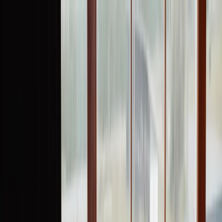
Plan je huwelijk
Leveranciers
Inspiratie
Plan je huwelijk
Leveranciers
Inspiratie
Word partner
Zoek leveranciers, inspiratie...
Jouw profiel
Jouw profiel
Word partner
Zoek leveranciers, inspiratie...