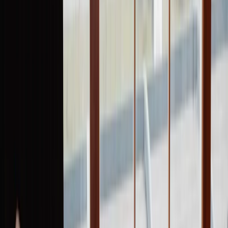
Leveranciers
Inspiratie
Checklist
Gasten
Galerij
Op de kaart
AI assistent
Advertentie