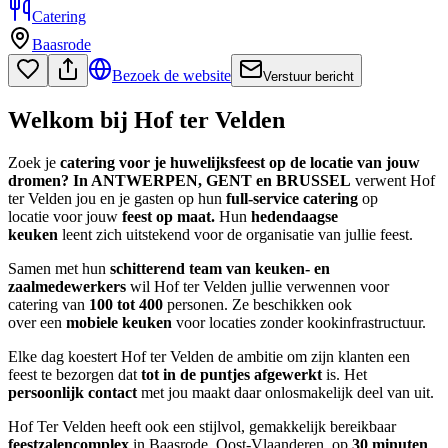
Catering
Baasrode
Bezoek de website
Verstuur bericht
Welkom bij Hof ter Velden
Zoek je
catering voor je huwelijksfeest op de locatie van jouw
dromen?
In ANTWERPEN, GENT en BRUSSEL
verwent Hof
ter Velden jou en je gasten op hun
full-service catering
op
locatie voor jouw
feest op maat.
Hun
hedendaagse
keuken
leent zich uitstekend voor de organisatie van jullie feest.
Samen met hun
schitterend team van keuken- en
zaalmedewerkers
wil Hof ter Velden jullie verwennen voor
catering van
100 tot 400
personen. Ze beschikken ook
over een
mobiele keuken
voor locaties zonder kookinfrastructuur.
Elke dag koestert Hof ter Velden de ambitie om zijn klanten een
feest te bezorgen dat
tot in de puntjes afgewerkt
is. Het
persoonlijk contact
met jou maakt daar onlosmakelijk deel van uit.
Hof Ter Velden heeft ook een stijlvol, gemakkelijk bereikbaar
feestzalencomplex
in Baasrode, Oost-Vlaanderen, op
30 minuten