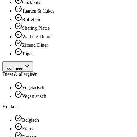
Cocktails
Taarten & Cakes
Buffetten
Sharing Plates
Walking Dinner
Zittend Diner
Tapas
Toon meer
Dieet & allergieën
Vegetarisch
Veganistisch
Keuken
Belgisch
Frans