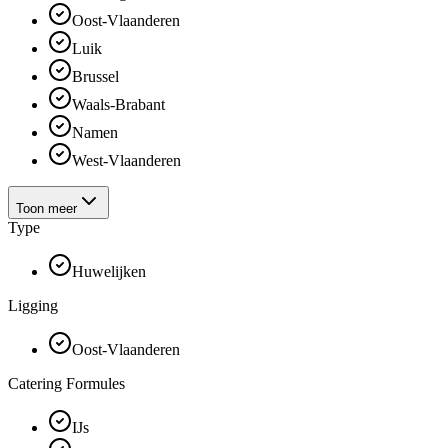
Oost-Vlaanderen
Luik
Brussel
Waals-Brabant
Namen
West-Vlaanderen
Toon meer
Type
Huwelijken
Ligging
Oost-Vlaanderen
Catering Formules
IJs