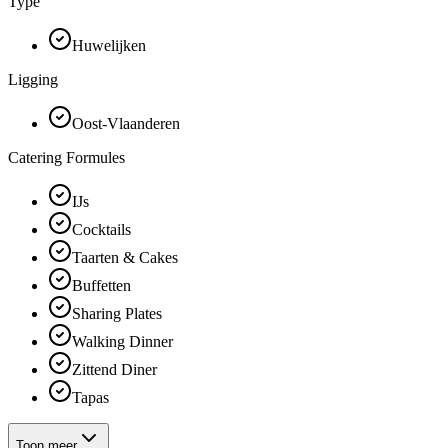
Type
Huwelijken
Ligging
Oost-Vlaanderen
Catering Formules
IJs
Cocktails
Taarten & Cakes
Buffetten
Sharing Plates
Walking Dinner
Zittend Diner
Tapas
Toon meer