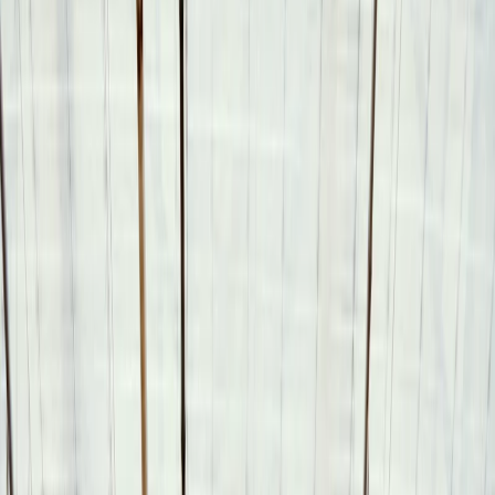
Leveranciers
Inspiratie
Checklist
Gasten
Galerij
Op de kaart
AI assistent
Advertentie