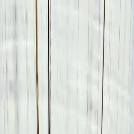
Plan je huwelijk
Leveranciers
Inspiratie
Plan je huwelijk
Leveranciers
Inspiratie
Zoek leveranciers, inspiratie...
Jouw profiel
Word partner
Jouw profiel
Word partner
Zoek leveranciers, inspiratie...