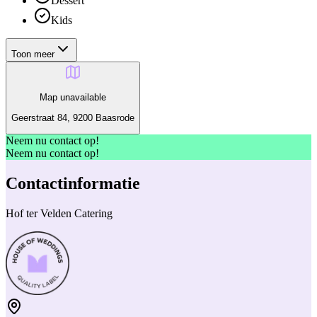
Dessert
Kids
Toon meer
Map unavailable
Geerstraat 84, 9200 Baasrode
Neem nu contact op!
Neem nu contact op!
Contactinformatie
Hof ter Velden Catering