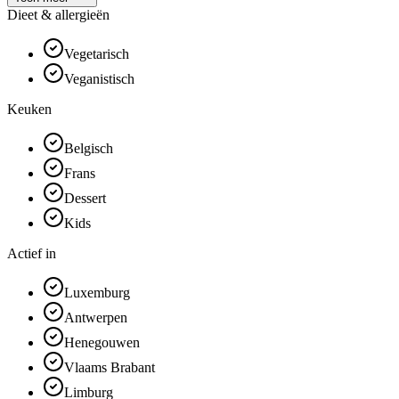
Dieet & allergieën
Vegetarisch
Veganistisch
Keuken
Belgisch
Frans
Dessert
Kids
Actief in
Luxemburg
Antwerpen
Henegouwen
Vlaams Brabant
Limburg